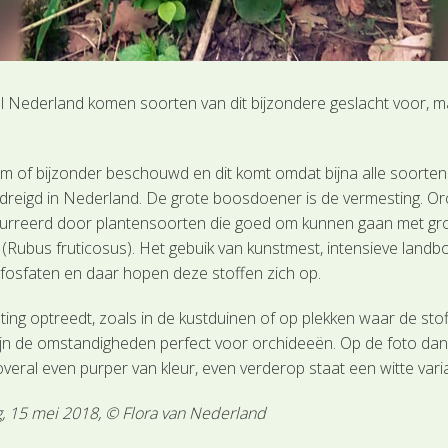
eel Nederland komen soorten van dit bijzondere geslacht voor,
 of bijzonder beschouwd en dit komt omdat bijna alle soorten 
reigd in Nederland. De grote boosdoener is de vermesting. O
urreerd door plantensoorten die goed om kunnen gaan met gr
Rubus fruticosus). Het gebuik van kunstmest, intensieve landbo
fosfaten en daar hopen deze stoffen zich op.
g optreedt, zoals in de kustduinen of op plekken waar de stoff
zijn de omstandigheden perfect voor orchideeën. Op de foto da
overal even purper van kleur, even verderop staat een witte vari
ng, 15 mei 2018, © Flora van Nederland