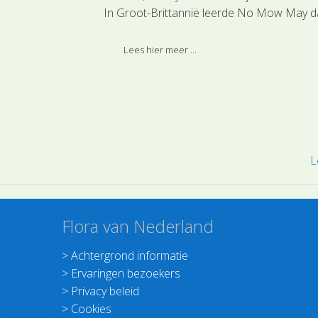
gels, takken en
In Groot-Brittannië leerde No Mow May da
k steunblaadjes
zo al 10 keer meer bijen kunt aantrekken. 
verbluffend resultaat. Een extra goede red
Lees hier meer ...
langer gras is ook beter bestand tegen
droogte en hitte.
L
Flora van Nederland
>
Achtergrond informatie
>
Ervaringen bezoekers
>
Privacy beleid
>
Cookies