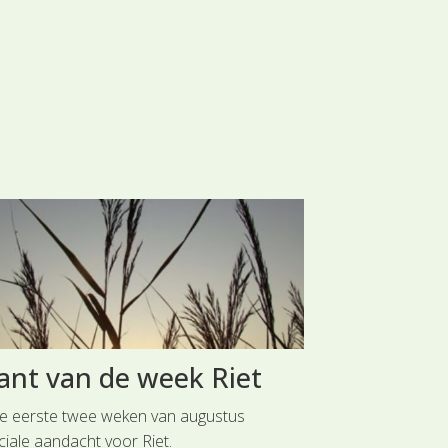
ant van de week Riet
Plant va
Gewoon 
de eerste twee weken van augustus
ciale aandacht voor Riet.