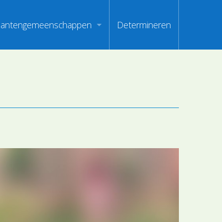
lantengemeenschappen
Determineren
m
ndex van vegetatiepaspoorten
oorten
oofdgroepen plantengemeenschappen
oorten
aanden van optimale herkenbaarheid
i
en