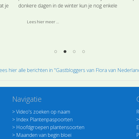
t je
donkere dagen in de winter kun je nog enkele
Een
plantensoorten in bloei bij jou in de buurt
en:
ontmoeten.
Lees hier meer ...
ees hier alle berichten in "Gastbloggers van Flora van Nederlan
Navigatie
>
Video's zoeken op naam
R
>
Index Plantenpaspoorten
>
Hoofdgroepen plantensoorten
E
>
Maanden van begin bloei
P