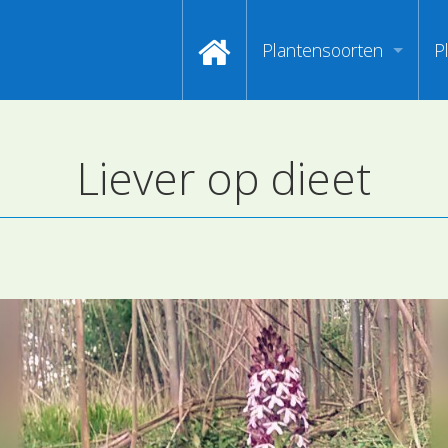
Plantensoorten
P
Video's zoeken op naa
I
Liever op dieet
Index van plantenpasp
H
Hoofdgroepen plantens
M
Maanden van begin bloe
Zoeken op Familienam
Kijken naar kenmerken
Zoeken op kleur