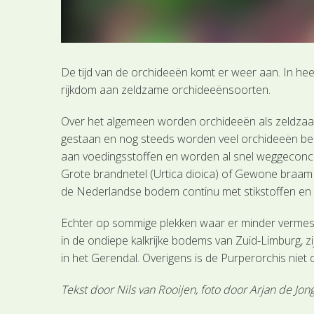
De tijd van de orchideeën komt er weer aan. In h
rijkdom aan zeldzame orchideeënsoorten.
Over het algemeen worden orchideeën als zeldzaam
gestaan en nog steeds worden veel orchideeën bed
aan voedingsstoffen en worden al snel weggeconc
Grote brandnetel (Urtica dioica) of Gewone braam (
de Nederlandse bodem continu met stikstoffen en 
Echter op sommige plekken waar er minder vermestin
in de ondiepe kalkrijke bodems van Zuid-Limburg, 
in het Gerendal. Overigens is de Purperorchis niet 
Tekst door Nils van Rooijen, foto door Arjan de Jo