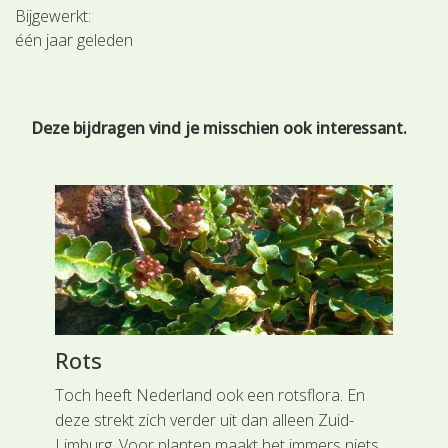
Bijgewerkt:
één jaar geleden
Deze bijdragen vind je misschien ook interessant.
Rots
Ve
ige
Toch heeft Nederland ook een rotsflora. En
Hoe
n
deze strekt zich verder uit dan alleen Zuid-
vee
de
Limburg. Voor planten maakt het immers niets
ker