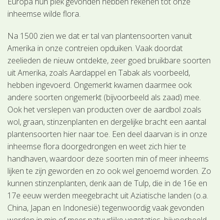
Europa hun plek gevonden hebben rekenen tot onze
inheemse wilde flora.
Na 1500 zien we dat er tal van plantensoorten vanuit
Amerika in onze contreien opduiken. Vaak doordat
zeelieden de nieuw ontdekte, zeer goed bruikbare soorten
uit Amerika, zoals Aardappel en Tabak als voorbeeld,
hebben ingevoerd. Ongemerkt kwamen daarmee ook
andere soorten ongemerkt (bijvoorbeeld als zaad) mee.
Ook het verslepen van producten over de aardbol zoals
wol, graan, stinzenplanten en dergelijke bracht een aantal
plantensoorten hier naar toe. Een deel daarvan is in onze
inheemse flora doorgedrongen en weet zich hier te
handhaven, waardoor deze soorten min of meer inheems
lijken te zijn geworden en zo ook wel genoemd worden. Zo
kunnen stinzenplanten, denk aan de Tulp, die in de 16e en
17e eeuw werden meegebracht uit Aziatische landen (o.a.
China, Japan en Indonesië) tegenwoordig vaak gevonden
worden in min of meer natuurlijke vegetaties, bijvoorbeeld