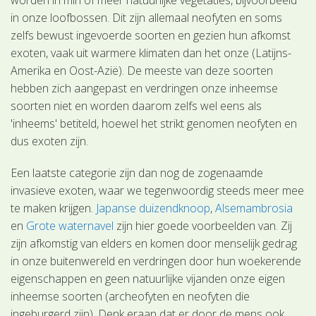
in onze loofbossen. Dit zijn allemaal neofyten en soms
zelfs bewust ingevoerde soorten en gezien hun afkomst
exoten, vaak uit warmere klimaten dan het onze (Latijns-
Amerika en Oost-Azië). De meeste van deze soorten
hebben zich aangepast en verdringen onze inheemse
soorten niet en worden daarom zelfs wel eens als
'inheems' betiteld, hoewel het strikt genomen neofyten en
dus exoten zijn.
Een laatste categorie zijn dan nog de zogenaamde
invasieve exoten, waar we tegenwoordig steeds meer mee
te maken krijgen.
Japanse duizendknoop
,
Alsemambrosia
en
Grote waternavel
zijn hier goede voorbeelden van. Zij
zijn afkomstig van elders en komen door menselijk gedrag
in onze buitenwereld en verdringen door hun woekerende
eigenschappen en geen natuurlijke vijanden onze eigen
inheemse soorten (archeofyten en neofyten die
ingeburgerd zijn). Denk eraan dat er door de mens ook