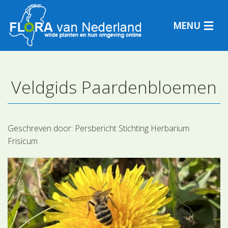
MENU
Veldgids Paardenbloemen
Plantensoorten
Plantengemeenschappen
Geschreven door:
Persbericht Stichting Herbarium
Frisicum
Determineren