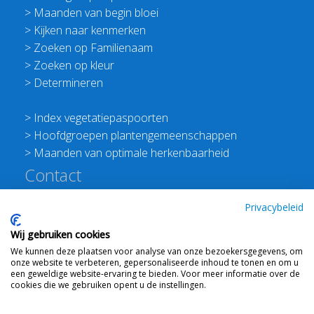
>
Maanden van begin bloei
>
Kijken naar kenmerken
>
Zoeken op Familienaam
>
Zoeken op kleur
>
Determineren
>
Index vegetatiepaspoorten
>
Hoofdgroepen plantengemeenschappen
>
Maanden van optimale herkenbaarheid
Contact
Redactie Flora van Nederland
Privacybeleid
>
Stichting Planten Dichterbij
Wij gebruiken cookies
E:
info@floravannederland.nl
We kunnen deze plaatsen voor analyse van onze bezoekersgegevens, om
Plein 1992 70F 6221JP Maastricht
onze website te verbeteren, gepersonaliseerde inhoud te tonen en om u
T: 06 41237586
een geweldige website-ervaring te bieden. Voor meer informatie over de
cookies die we gebruiken opent u de instellingen.
KVK: 76114821 btw: NL860512289B01