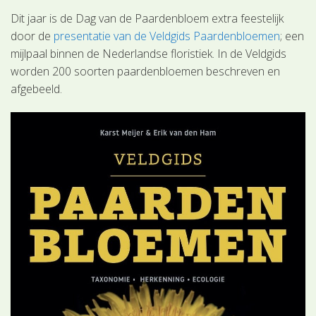
Dit jaar is de Dag van de Paardenbloem extra feestelijk
door de
presentatie van de Veldgids Paardenbloemen
; een
mijlpaal binnen de Nederlandse floristiek. In de Veldgids
worden 200 soorten paardenbloemen beschreven en
afgebeeld.