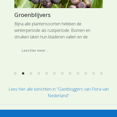
Groenblijvers
Pl
Ak
et
Bijna alle plantensoorten hebben de
ink
winterperiode als rustperiode. Bomen en
In 
n.
struiken laten hun bladeren vallen en de
Akk
n
meeste kruidachtigen overleven deze tijd van
het jaar als zaad of als wortelstok en sterven
Ook
Lees hier meer ...
bovengronds af. Naast een aantal
mot
groenblijvende naaldbomen, kennen we in ons
wee
land drie heestersoorten die ook in de
winterperiode hun blad behouden.
Lees hier alle berichten in "Gastbloggers van Flora van
Nederland"