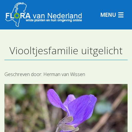
MENU
Viooltjesfamilie uitgelicht
Plantensoorten
Plantengemeenschappen
Geschreven door:
Herman van Wissen
Determineren