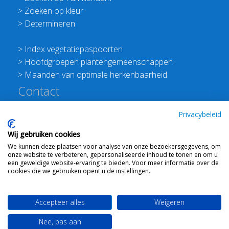
>
Zoeken op kleur
>
Determineren
>
Index vegetatiepaspoorten
>
Hoofdgroepen plantengemeenschappen
>
Maanden van optimale herkenbaarheid
Contact
Redactie Flora van Nederland
Privacybeleid
>
Stichting Planten Dichterbij
Wij gebruiken cookies
E:
info@floravannederland.nl
We kunnen deze plaatsen voor analyse van onze bezoekersgegevens, om
Plein 1992 70F 6221JP Maastricht
onze website te verbeteren, gepersonaliseerde inhoud te tonen en om u
T: 06 41237586
een geweldige website-ervaring te bieden. Voor meer informatie over de
cookies die we gebruiken opent u de instellingen.
KVK: 76114821 btw: NL860512289B01
Accepteer alles
Weigeren
Webdesign
Ton Haex
voor © 2008 - 2026 Flora van
Nee, pas aan
Nederland
-
Mail ons