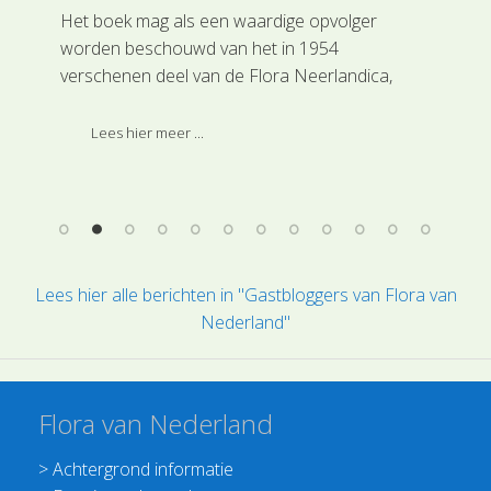
 de
Het boek mag als een waardige opvolger
Sto
hool
worden beschouwd van het in 1954
Hoe
r
verschenen deel van de Flora Neerlandica,
sto
ien.
waarin uitgebreid aandacht werd besteed aan
bes
het geslacht Carex, inclusief hybriden.
ver
Lees hier meer ...
Ondertussen zijn er nieuwe inheemse en
Hoo
ingevoerde soorten gevonden, evenals een flink
mak
aantal nieuwe Carex-hybriden. Ook is een
spo
aantal soorten van wetenschappelijke naam
duu
veranderd.
ze 
vra
Lees hier alle berichten in "Gastbloggers van Flora van
gee
Nederland"
te 
sch
en 
Flora van Nederland
>
Achtergrond informatie