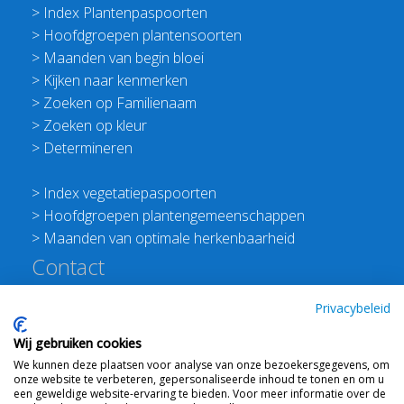
>
Index Plantenpaspoorten
>
Hoofdgroepen plantensoorten
>
Maanden van begin bloei
>
Kijken naar kenmerken
>
Zoeken op Familienaam
>
Zoeken op kleur
>
Determineren
>
Index vegetatiepaspoorten
>
Hoofdgroepen plantengemeenschappen
>
Maanden van optimale herkenbaarheid
Contact
Redactie Flora van Nederland
Privacybeleid
>
Stichting Planten Dichterbij
Wij gebruiken cookies
E:
info@floravannederland.nl
We kunnen deze plaatsen voor analyse van onze bezoekersgegevens, om
Plein 1992 70F 6221JP Maastricht
onze website te verbeteren, gepersonaliseerde inhoud te tonen en om u
T: 06 41237586
een geweldige website-ervaring te bieden. Voor meer informatie over de