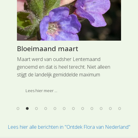
Bloeimaand maart
He
n
Maart werd van oudsher Lentemaand
Mij
genoemd en dat is heel terecht. Niet alleen
bij
n,
stijgt de landelijk gemiddelde maximum
ond
het
temperatuur tot 10,9 C, ook zie je in de natuur
Ber
steeds meer planten in bloei komen.
Lim
Lees hier meer ...
Flo
Lees hier alle berichten in "Ontdek Flora van Nederland"