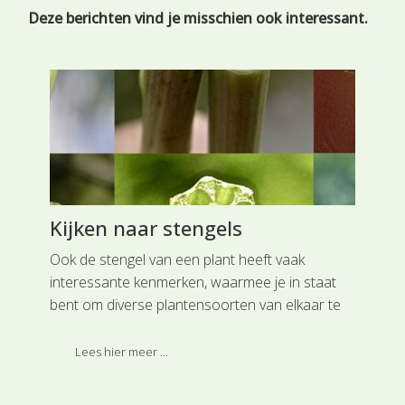
Deze berichten vind je misschien ook interessant.
Kijken naar stengels
Pl
Ook de stengel van een plant heeft vaak
Pla
interessante kenmerken, waarmee je in staat
ken
bent om diverse plantensoorten van elkaar te
heb
onderscheiden.
sam
or
Lees hier meer ...