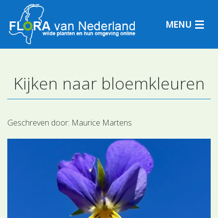
MENU
Kijken naar bloemkleuren
Plantensoorten
Plantengemeenschappen
Geschreven door:
Maurice Martens
Determineren