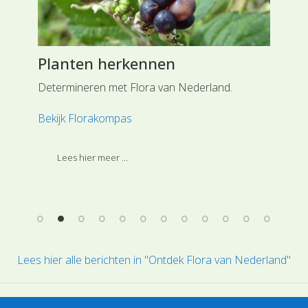
Planten herkennen
Bl
Determineren met Flora van Nederland.
De 
all
 van
Bekijk Florakompas
spr
lan
met
Lees hier meer ...
Maa
blo
Lees hier alle berichten in "Ontdek Flora van Nederland"