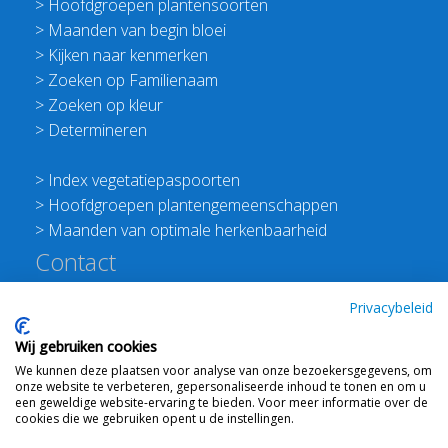
>
Hoofdgroepen plantensoorten
>
Maanden van begin bloei
>
Kijken naar kenmerken
>
Zoeken op Familienaam
>
Zoeken op kleur
>
Determineren
>
Index vegetatiepaspoorten
>
Hoofdgroepen plantengemeenschappen
>
Maanden van optimale herkenbaarheid
Contact
Redactie Flora van Nederland
Privacybeleid
>
Stichting Planten Dichterbij
Wij gebruiken cookies
E:
info@floravannederland.nl
We kunnen deze plaatsen voor analyse van onze bezoekersgegevens, om
Plein 1992 70F 6221JP Maastricht
onze website te verbeteren, gepersonaliseerde inhoud te tonen en om u
T: 06 41237586
een geweldige website-ervaring te bieden. Voor meer informatie over de
cookies die we gebruiken opent u de instellingen.
KVK: 76114821 btw: NL860512289B01