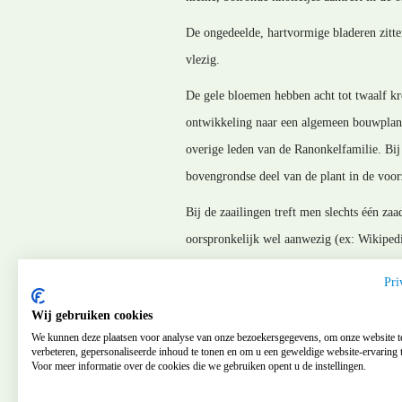
De ongedeelde, hartvormige bladeren zitten
vlezig.
De gele bloemen hebben acht tot twaalf kr
ontwikkeling naar een algemeen bouwplan
overige leden van de Ranonkelfamilie. Bij 
bovengrondse deel van de plant in de voorz
Bij de zaailingen treft men slechts één za
oorspronkelijk wel aanwezig (ex: Wikipedi
MMGB_120423
Pri
Laatste wijziging 130730
Wij gebruiken cookies
We kunnen deze plaatsen voor analyse van onze bezoekersgegevens, om onze website t
verbeteren, gepersonaliseerde inhoud te tonen en om u een geweldige website-ervaring t
Voor meer informatie over de cookies die we gebruiken opent u de instellingen.