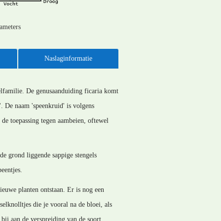
rameters
Naslaginformatie
elfamilie. De genusaanduiding ficaria komt
s'. De naam 'speenkruid' is volgens
n de toepassing tegen aambeien, oftewel
 de grond liggende sappige stengels
eentjes.
ieuwe planten ontstaan. Er is nog een
lknolltjes die je vooral na de bloei, als
 bij aan de verspreiding van de soort.