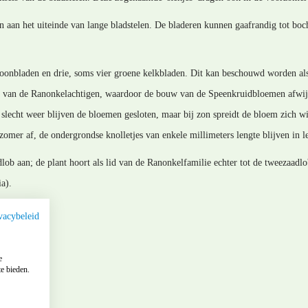
 aan het uiteinde van lange bladstelen. De bladeren kunnen gaafrandig tot boch
oonbladen en drie, soms vier groene kelkbladen. Dit kan beschouwd worden als e
 van de Ranonkelachtigen, waardoor de bouw van de Speenkruidbloemen afwij
slecht weer blijven de bloemen gesloten, maar bij zon spreidt de bloem zich wij
omer af, de ondergrondse knolletjes van enkele millimeters lengte blijven in l
adlob aan; de plant hoort als lid van de Ranonkelfamilie echter tot de tweezaad
a).
vacybeleid
e
e bieden.