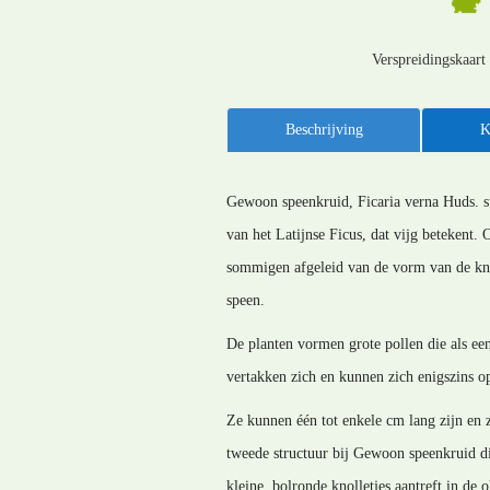
Verspreidingskaart
Beschrijving
K
Gewoon speenkruid, Ficaria verna Huds. su
van het Latijnse Ficus, dat vijg betekent. 
sommigen afgeleid van de vorm van de knol
speen.
De planten vormen grote pollen die als ee
vertakken zich en kunnen zich enigszins op
Ze kunnen één tot enkele cm lang zijn en z
tweede structuur bij Gewoon speenkruid die
kleine, bolronde knolletjes aantreft in de