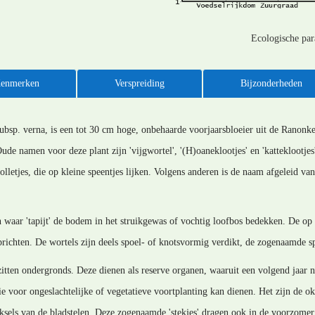
Ecologische pa
enmerken
Verspreiding
Bijzonderheden
bsp. verna, is een tot 30 cm hoge, onbehaarde voorjaarsbloeier uit de Ranonk
Oude namen voor deze plant zijn 'vijgwortel', '(H)oaneklootjes' en 'katteklootje
letjes, die op kleine speentjes lijken. Volgens anderen is de naam afgeleid va
n waar 'tapijt' de bodem in het struikgewas of vochtig loofbos bedekken. De op
richten. De wortels zijn deels spoel- of knotsvormig verdikt, de zogenaamde sp
itten ondergronds. Deze dienen als reserve organen, waaruit een volgend jaar n
 voor ongeslachtelijke of vegetatieve voortplanting kan dienen. Het zijn de okse
 oksels van de bladstelen. Deze zogenaamde 'stekjes' dragen ook in de voorzomer