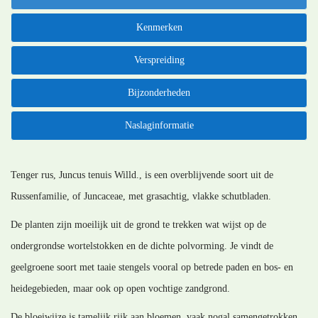
Kenmerken
Verspreiding
Bijzonderheden
Naslaginformatie
Tenger rus, Juncus tenuis Willd., is een overblijvende soort uit de
Russenfamilie, of Juncaceae, met grasachtig, vlakke schutbladen.
De planten zijn moeilijk uit de grond te trekken wat wijst op de
ondergrondse wortelstokken en de dichte polvorming. Je vindt de
geelgroene soort met taaie stengels vooral op betrede paden en bos- en
heidegebieden, maar ook op open vochtige zandgrond.
De bloeiwijze is tamelijk rijk aan bloemen, vaak nogal samengetrokken,