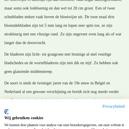
maar soms ook losbloemig en dan wel tot 20 cm groot. Een of twee
schutbladen steken vaak boven de bloeiwijze uit. De twee maal drie
bloemdekbladen zijn tot 5 mm lang en lopen zeer spits toe, ze zijn
strokleurig met een vliezige rand. Ze zijn ongeveer even lang als of wat
langer dan de doosvrucht.
De bladeren zijn licht- tot grasgroen met bruinige al snel vezelige
bladschedes en de wortelbladeren zijn niet dik en stijf. Ze hebben ook
geen glanzende middenstreep.
De soort is sinds de twintiger jaren van de 19e eeuw in België en
Nederland al een gewone verschijning en breidt zich nog steeds verder
uit. Dat komt doordat de bij vochtig weer slijmerige zaden aan het
Privacybeleid
schoeisel van wandelaars en fietsers blijft plakken.
Wij gebruiken cookies
MM_120117
We kunnen deze plaatsen voor analyse van onze bezoekersgegevens, om onze website te