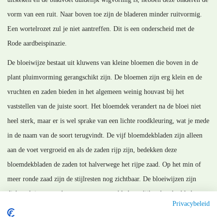
vorm van een ruit. Naar boven toe zijn de bladeren minder ruitvormig.
Een wortelrozet zul je niet aantreffen. Dit is een onderscheid met de
Rode aardbeispinazie.
De bloeiwijze bestaat uit kluwens van kleine bloemen die boven in de
plant pluimvorming gerangschikt zijn. De bloemen zijn erg klein en de
vruchten en zaden bieden in het algemeen weinig houvast bij het
vaststellen van de juiste soort. Het bloemdek verandert na de bloei niet
heel sterk, maar er is wel sprake van een lichte roodkleuring, wat je mede
in de naam van de soort terugvindt. De vijf bloemdekbladen zijn alleen
aan de voet vergroeid en als de zaden rijp zijn, bedekken deze
bloemdekbladen de zaden tot halverwege het rijpe zaad. Op het min of
meer ronde zaad zijn de stijlresten nog zichtbaar. De bloeiwijzen zijn
dichte pluimen zonder grote op gewone bladeren lijkende schutbladeren.
Privacybeleid
Ook dit onderscheidt de Rode ganzenvoet van de Rode aardbeispinazie.