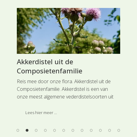
os
Akkerdistel uit de
Gl
Composietenfamilie
Gr
Reis mee door onze flora. Akkerdistel uit de
Rei
 de
Composietenfamilie. Akkerdistel is een van
opv
onze meest algemene vederdistelsoorten uit
(SL
de Composietenfamilie.
ing
Lees hier meer ...