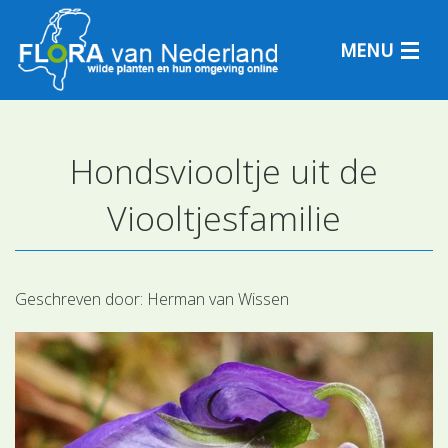
MENU
Hondsviooltje uit de
Plantensoorten
Viooltjesfamilie
Plantengemeenschappen
Determineren
Geschreven door:
Herman van Wissen