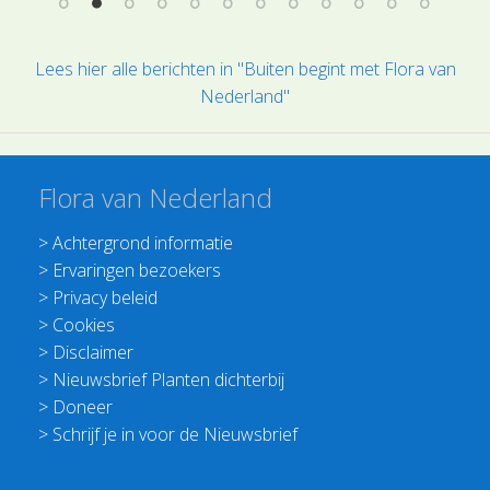
Lees hier alle berichten in "Buiten begint met Flora van
Nederland"
Flora van Nederland
>
Achtergrond informatie
>
Ervaringen bezoekers
>
Privacy beleid
>
Cookies
>
Disclaimer
>
Nieuwsbrief Planten dichterbij
>
Doneer
>
Schrijf je in voor de Nieuwsbrief