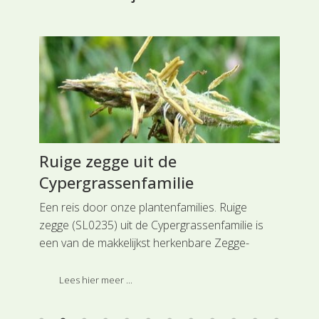
Ruige zegge uit de
Kr
Cypergrassenfamilie
Li
n
Een reis door onze plantenfamilies. Ruige
Rei
de
zegge (SL0235) uit de Cypergrassenfamilie is
voc
een van de makkelijkst herkenbare Zegge-
val
soorten. Deze soort is ingedeeld bij de
lip
en,
hoofdgroep Grasachtigen.
Lip
Lees hier meer ...