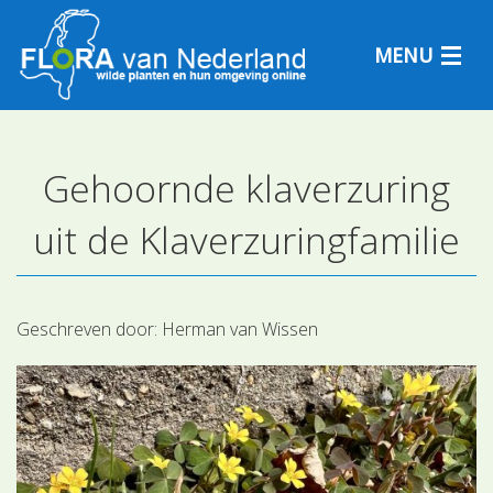
MENU
Gehoornde klaverzuring
Plantensoorten
uit de Klaverzuringfamilie
Plantengemeenschappen
Determineren
Geschreven door:
Herman van Wissen