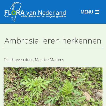
MENU
Ambrosia leren herkennen
Plantensoorten
Plantengemeenschappen
Geschreven door:
Maurice Martens
Determineren