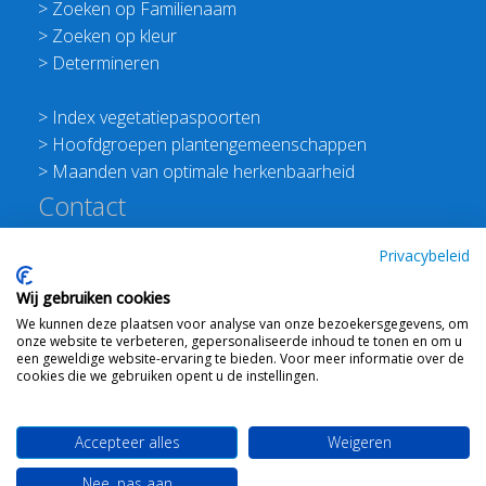
>
Zoeken op Familienaam
>
Zoeken op kleur
>
Determineren
>
Index vegetatiepaspoorten
>
Hoofdgroepen plantengemeenschappen
>
Maanden van optimale herkenbaarheid
Contact
Redactie Flora van Nederland
Privacybeleid
>
Stichting Planten Dichterbij
Wij gebruiken cookies
E:
info@floravannederland.nl
We kunnen deze plaatsen voor analyse van onze bezoekersgegevens, om
Plein 1992 70F 6221JP Maastricht
onze website te verbeteren, gepersonaliseerde inhoud te tonen en om u
T: 06 41237586
een geweldige website-ervaring te bieden. Voor meer informatie over de
cookies die we gebruiken opent u de instellingen.
KVK: 76114821 btw: NL860512289B01
Accepteer alles
Weigeren
Webdesign
Ton Haex
voor © 2008 - 2026 Flora van
Nee, pas aan