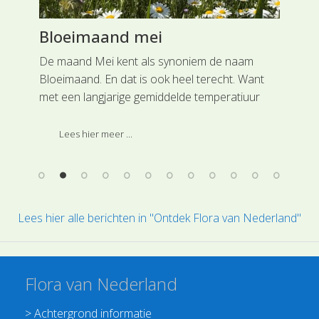
Bloeimaand mei
Bl
De maand Mei kent als synoniem de naam
De 
Bloeimaand. En dat is ook heel terecht. Want
bek
n
met een langjarige gemiddelde temperatiuur
lan
van 17,3 C zie je in deze maand zeer veel
Naa
planten in onze natuur in bloei komen. In alles
ste
Lees hier meer ...
komt de natuur weer tot volle wasdom en het
zijn niet alleen de vogels die in deze maand
zorgen voor nakomelingen, maar de
plantenwereld doet dat even zo goed.
Lees hier alle berichten in "Ontdek Flora van Nederland"
Flora van Nederland
>
Achtergrond informatie