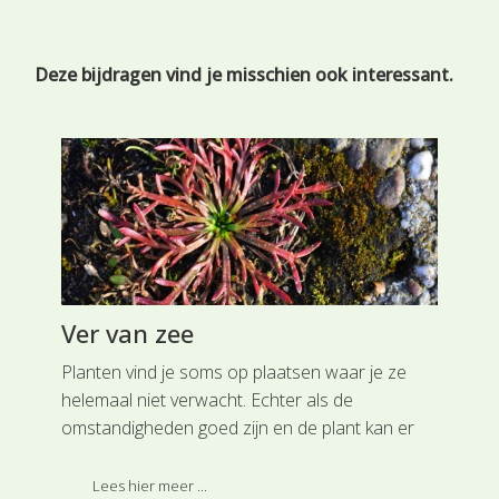
Deze bijdragen vind je misschien ook interessant.
Ver van zee
Pl
Planten vind je soms op plaatsen waar je ze
In 
helemaal niet verwacht. Echter als de
aan
omstandigheden goed zijn en de plant kan er
komen, via bijvoorbeeld zaden, dan kunnen
 en
planten het ver brengen. Dat niet-vaatplanten
Lees hier meer ...