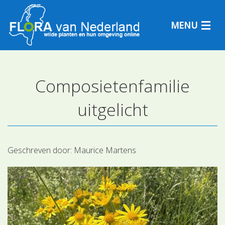
MENU
Composietenfamilie
Plantensoorten
uitgelicht
Plantengemeenschappen
Determineren
Geschreven door:
Maurice Martens