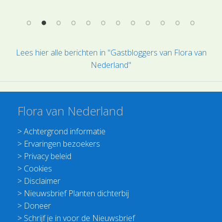
e
zoals mossen dit kunnen, bleek afgelopen
weekend met de vondst van de Kuifhaarmuts,
een mos dat normaal alleen in Mediterrane
gebieden voorkomt , op een Hilversumse
Lees hier alle berichten in "Gastbloggers van Flora van
boom.
Nederland"
Flora van Nederland
>
Achtergrond informatie
>
Ervaringen bezoekers
>
Privacy beleid
>
Cookies
>
Disclaimer
>
Nieuwsbrief Planten dichterbij
>
Doneer
>
Schrijf je in voor de Nieuwsbrief