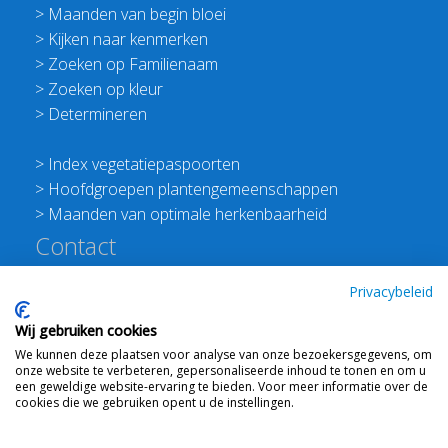
>
Maanden van begin bloei
>
Kijken naar kenmerken
>
Zoeken op Familienaam
>
Zoeken op kleur
>
Determineren
>
Index vegetatiepaspoorten
>
Hoofdgroepen plantengemeenschappen
>
Maanden van optimale herkenbaarheid
Contact
Redactie Flora van Nederland
Privacybeleid
>
Stichting Planten Dichterbij
Wij gebruiken cookies
E:
info@floravannederland.nl
We kunnen deze plaatsen voor analyse van onze bezoekersgegevens, om
Plein 1992 70F 6221JP Maastricht
onze website te verbeteren, gepersonaliseerde inhoud te tonen en om u
T: 06 41237586
een geweldige website-ervaring te bieden. Voor meer informatie over de
cookies die we gebruiken opent u de instellingen.
KVK: 76114821 btw: NL860512289B01