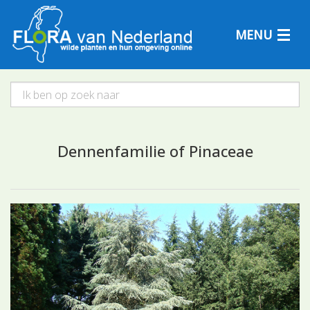
MENU
Plantensoorten
Dennenfamilie of Pinaceae
Plantengemeenschappen
Determineren