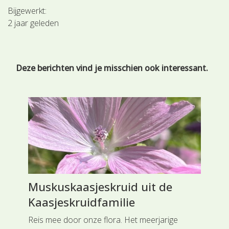
Bijgewerkt:
2 jaar geleden
Deze berichten vind je misschien ook interessant.
Muskuskaasjeskruid uit de
Gr
Kaasjeskruidfamilie
Sc
ot
Reis mee door onze flora. Het meerjarige
Rei