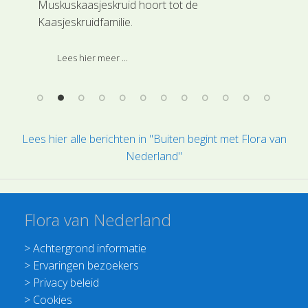
Muskuskaasjeskruid hoort tot de
(SL
Kaasjeskruidfamilie.
opv
en 
geb
Lees hier meer ...
ld
eng
Lees hier alle berichten in "Buiten begint met Flora van
Nederland"
Flora van Nederland
>
Achtergrond informatie
>
Ervaringen bezoekers
>
Privacy beleid
>
Cookies