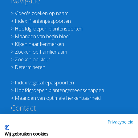
Navigatie
>
Video's zoeken op naam
>
Index Plantenpaspoorten
>
Hoofdgroepen plantensoorten
>
Maanden van begin bloei
>
Kijken naar kenmerken
>
Zoeken op Familienaam
>
Zoeken op kleur
>
Determineren
>
Index vegetatiepaspoorten
>
Hoofdgroepen plantengemeenschappen
>
Maanden van optimale herkenbaarheid
Contact
Redactie Flora van Nederland
Privacybeleid
>
Stichting Planten Dichterbij
Wij gebruiken cookies
E:
info@floravannederland.nl