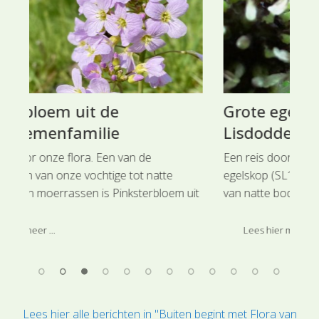
Grote egelskop uit de
Ge
Lisdoddefamilie
L
Een reis door onze plantenfamilies. Grote
Re
egelskop (SL1229) uit de Lisdoddefamilie houdt
st
 uit
van natte bodems, waar de wortelstok zich flink
lo
kan uitbreiden. Deze soort is ingedeeld bij de
bui
hoofdgroep Water- en Moerasplanten.
Lip
Lees hier meer ...
Lees hier alle berichten in "Buiten begint met Flora van