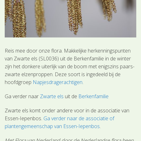
Reis mee door onze flora. Makkelijke herkenningspunten
van Zwarte els (SL0036) uit de Berkenfamilie in de winter
zijn het donkere uiterlijk van de boom met enigszins paars-
zwarte elzenproppen. Deze soort is ingedeeld bij de
hoofdgroep
Napjesdragerachtigen
.
Ga verder naar
Zwarte els
uit de
Berkenfamilie
Zwarte els komt onder andere voor in de associatie van
Essen-Iepenbos.
Ga verder naar de associatie of
plantengemeenschap van Essen-Iepenbos
.
Met Flora van Nederland door de Nederlandse flora heen.