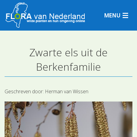
MENU
Zwarte els uit de
Plantensoorten
Berkenfamilie
Plantengemeenschappen
Determineren
Geschreven door:
Herman van Wissen