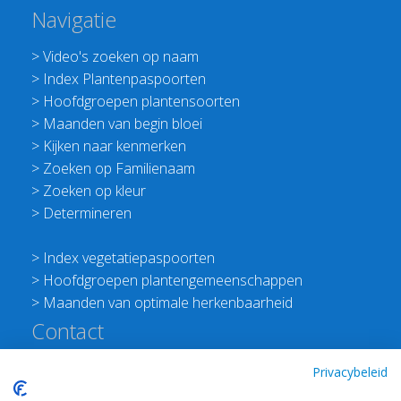
Navigatie
>
Video's zoeken op naam
>
Index Plantenpaspoorten
>
Hoofdgroepen plantensoorten
>
Maanden van begin bloei
>
Kijken naar kenmerken
>
Zoeken op Familienaam
>
Zoeken op kleur
>
Determineren
>
Index vegetatiepaspoorten
>
Hoofdgroepen plantengemeenschappen
>
Maanden van optimale herkenbaarheid
Contact
Redactie Flora van Nederland
Privacybeleid
>
Stichting Planten Dichterbij