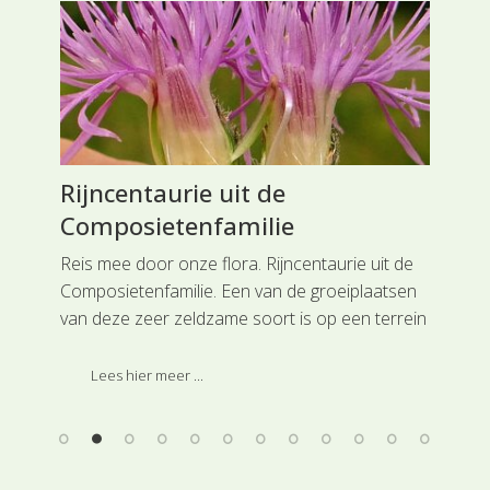
Rijncentaurie uit de
Ha
Composietenfamilie
Oor
str
Reis mee door onze flora. Rijncentaurie uit de
op 
d
Composietenfamilie. Een van de groeiplaatsen
riv
van deze zeer zeldzame soort is op een terrein
uit
oort
van een verlaten steenfabriek ten oosten van
en 
Nijmegen.
Lees hier meer ...
waa
zon