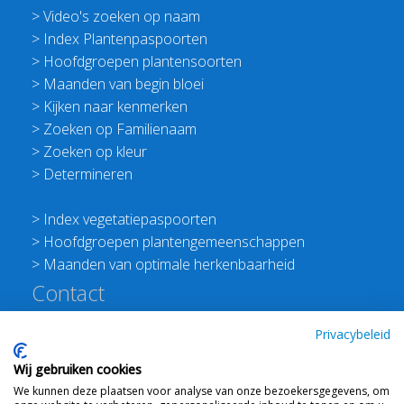
>
Video's zoeken op naam
>
Index Plantenpaspoorten
>
Hoofdgroepen plantensoorten
>
Maanden van begin bloei
>
Kijken naar kenmerken
>
Zoeken op Familienaam
>
Zoeken op kleur
>
Determineren
>
Index vegetatiepaspoorten
>
Hoofdgroepen plantengemeenschappen
>
Maanden van optimale herkenbaarheid
Contact
Redactie Flora van Nederland
Privacybeleid
>
Stichting Planten Dichterbij
Wij gebruiken cookies
E:
info@floravannederland.nl
We kunnen deze plaatsen voor analyse van onze bezoekersgegevens, om
Plein 1992 70F 6221JP Maastricht