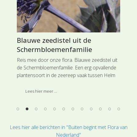
Blauwe zeedistel uit de
Kl
Schermbloemenfamilie
Ka
Reis mee door onze flora. Blauwe zeedistel uit
Rei
per
de Schermbloemenfamilie. Een erg opvallende
pla
ke
plantensoort in de zeereep vaak tussen Helm
ope
te vinden is de Blauwe zeedistel.
Kaa
j de
afg
Lees hier meer ...
een
Lees hier alle berichten in "Buiten begint met Flora van
Nederland"