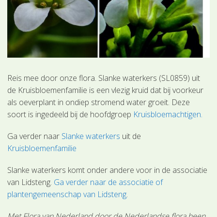
Reis mee door onze flora. Slanke waterkers (SL0859) uit
de Kruisbloemenfamilie is een vlezig kruid dat bij voorkeur
als oeverplant in ondiep stromend water groeit. Deze
soort is ingedeeld bij de hoofdgroep
Kruisbloemachtigen.
Ga verder naar
Slanke waterkers
uit de
Kruisbloemenfamilie
Slanke waterkers komt onder andere voor in de associatie
van Lidsteng.
Ga verder naar de associatie of
plantengemeenschap van Lidsteng
.
Met Flora van Nederland door de Nederlandse flora heen.