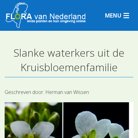
MENU
Slanke waterkers uit de
Plantensoorten
Kruisbloemenfamilie
Plantengemeenschappen
Determineren
Geschreven door:
Herman van Wissen