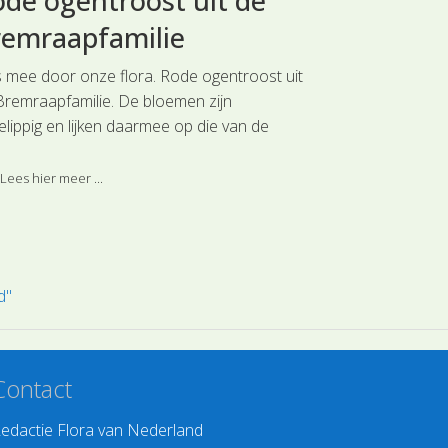
de ogentroost uit de
Zandrake
remraapfamilie
Kruisblo
s mee door onze flora. Rode ogentroost uit
Reis mee door o
Bremraapfamilie. De bloemen zijn
uit de Kruisbloe
elippig en lijken daarmee op die van de
plantensoort wa
bloemenfamilie.
vastgesteld. Het
onderzoekers mo
Lees hier meer ...
Lees hier meer 
genetisch onder
d"
Contact
edactie Flora van Nederland