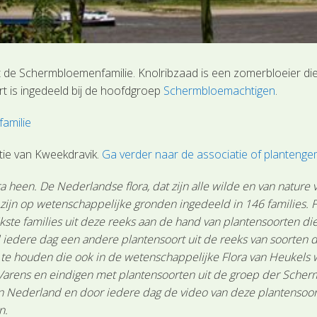
it de Schermbloemenfamilie. Knolribzaad is een zomerbloeier 
rt is ingedeeld bij de hoofdgroep
Schermbloemachtigen
.
amilie
tie van Kweekdravik.
Ga verder naar de associatie of planten
 heen. De Nederlandse flora, dat zijn alle wilde en van nature
n zijn op wetenschappelijke gronden ingedeeld in 146 families.
ste families uit deze reeks aan de hand van plantensoorten die 
 iedere dag een andere plantensoort uit de reeks van soorten d
n te houden die ook in de wetenschappelijke Flora van Heukels
Varens en eindigen met plantensoorten uit de groep der Scher
Nederland en door iedere dag de video van deze plantensoort te
n.