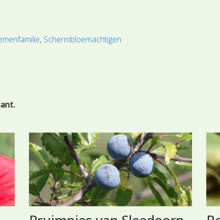
emenfamilie
Schermbloemachtigen
sant.