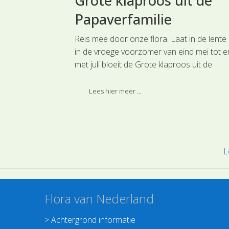
 de
Grote klaproos uit de
amilie
Papaverfamilie
drogere gras- en
Reis mee door onze flora. Laat in de lente
urige soorten
in de vroege voorzomer van eind mei tot e
r, de grijze
met juli bloeit de Grote klaproos uit de
 van
Papaverfamilie. Deze soort is ingedeeld bij
emenfamilie.
hoofdgroep Ranonkelachtigen.
Lees hier meer ...
L
Flora van Nederland
>
Achtergrond informatie