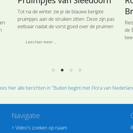
Pruimpjes van Sleedoorn
Ro
B
Tot na de winter zie je de blauwe berijpte
pruimpjes aan de struiken zitten. Deze zijn pas
 en
Rei
eetbaar nadat de vorst goed over de pruimen
n
de 
is heen gegaan.
twe
Lees hier meer ...
 de
Lip
ees hier alle berichten in "Buiten begint met Flora van Nederlan
Navigatie
>
Video's zoeken op naam
R