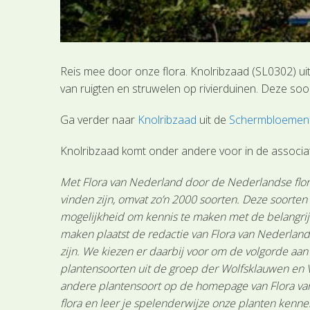
Reis mee door onze flora. Knolribzaad (SL0302) u
van ruigten en struwelen op rivierduinen. Deze soo
Ga verder naar
Knolribzaad
uit de
Schermbloemenf
Knolribzaad komt onder andere voor in de associa
Met Flora van Nederland door de Nederlandse flora
vinden zijn, omvat zo’n 2000 soorten. Deze soorte
mogelijkheid om kennis te maken met de belangrijk
maken plaatst de redactie van Flora van Nederland
zijn. We kiezen er daarbij voor om de volgorde aa
plantensoorten uit de groep der Wolfsklauwen en 
andere plantensoort op de homepage van Flora van 
flora en leer je spelenderwijze onze planten kenne