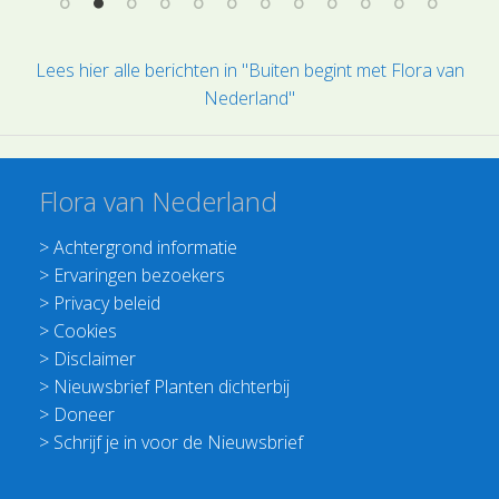
Lees hier alle berichten in "Buiten begint met Flora van
Nederland"
Flora van Nederland
>
Achtergrond informatie
>
Ervaringen bezoekers
>
Privacy beleid
>
Cookies
>
Disclaimer
>
Nieuwsbrief Planten dichterbij
>
Doneer
>
Schrijf je in voor de Nieuwsbrief