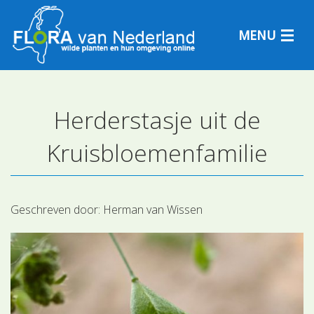
MENU
Herderstasje uit de
Plantensoorten
Kruisbloemenfamilie
Plantengemeenschappen
Determineren
Geschreven door:
Herman van Wissen