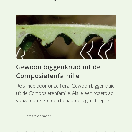
Gewoon biggenkruid uit de
St
Composietenfamilie
Am
uw
Reis mee door onze flora. Gewoon biggenkruid
Rei
uit de Composietenfamilie. Als je een rozetblad
het
vouwt dan zie je een behaarde big met tepels.
reg
str
Ama
Lees hier meer ...
de 