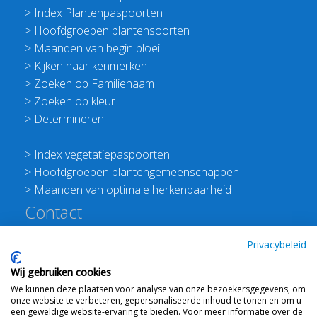
>
Index Plantenpaspoorten
>
Hoofdgroepen plantensoorten
>
Maanden van begin bloei
>
Kijken naar kenmerken
>
Zoeken op Familienaam
>
Zoeken op kleur
>
Determineren
>
Index vegetatiepaspoorten
>
Hoofdgroepen plantengemeenschappen
>
Maanden van optimale herkenbaarheid
Contact
Redactie Flora van Nederland
Privacybeleid
>
Stichting Planten Dichterbij
Wij gebruiken cookies
E:
info@floravannederland.nl
We kunnen deze plaatsen voor analyse van onze bezoekersgegevens, om
Plein 1992 70F 6221JP Maastricht
onze website te verbeteren, gepersonaliseerde inhoud te tonen en om u
T: 06 41237586
een geweldige website-ervaring te bieden. Voor meer informatie over de