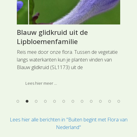
Blauw glidkruid uit de
Fl
Lipbloemenfamilie
Sc
k
Reis mee door onze flora. Tussen de vegetatie
Rei
langs waterkanten kun je planten vinden van
Sch
ral
Blauw glidkruid (SL1173) uit de
soo
Lipbloemenfamilie.
onz
Lees hier meer ...
Lees hier alle berichten in "Buiten begint met Flora van
Nederland"