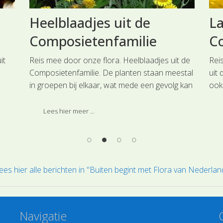
Heelblaadjes uit de
La
Composietenfamilie
C
it
Reis mee door onze flora. Heelblaadjes uit de
Rei
Composietenfamilie. De planten staan meestal
uit 
in groepen bij elkaar, wat mede een gevolg kan
ook 
zijn van de uitgebreide wortelstokken.
ruig
ter
Lees hier meer ...
gul
ees hier alle berichten in "Buiten begint met Flora van Nederlan
Navigatie