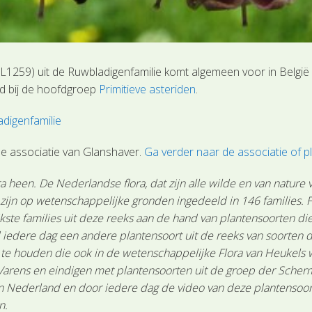
259) uit de Ruwbladigenfamilie komt algemeen voor in België e
eld bij de hoofdgroep
Primitieve asteriden
.
digenfamilie
 associatie van Glanshaver.
Ga verder naar de associatie of
 heen. De Nederlandse flora, dat zijn alle wilde en van nature
n zijn op wetenschappelijke gronden ingedeeld in 146 families.
ste families uit deze reeks aan de hand van plantensoorten die 
 iedere dag een andere plantensoort uit de reeks van soorten d
n te houden die ook in de wetenschappelijke Flora van Heukels
Varens en eindigen met plantensoorten uit de groep der Scher
Nederland en door iedere dag de video van deze plantensoort te
n.