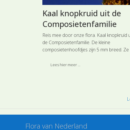
 de
Kaal knopkruid uit de
Composietenfamilie
hte dravik
Reis mee door onze flora. Kaal knopkruid u
is een dicht,
de Composietenfamilie. De kleine
00 cm hoog
composietenhoofdjes zijn 5 mm breed. Ze
jk gedrongen en
hebben meestal 5 witte lintbloemen.
ze soort is
Lees hier meer ...
rasachtigen.
L
Flora van Nederland