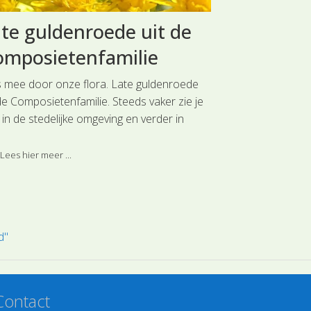
te guldenroede uit de
Loos blaa
omposietenfamilie
Blaasjes
s mee door onze flora. Late guldenroede
Reis mee door o
de Composietenfamilie. Steeds vaker zie je
(SL1325) uit de 
in de stedelijke omgeving en verder in
blaasjes van de
ten en op ruderale plaatsen, zoals verlaten
prooien vangen 
reinen de gele pluimen van de Late
muggenlarven, ra
Lees hier meer ...
Lees hier meer 
denroede.
d"
Contact