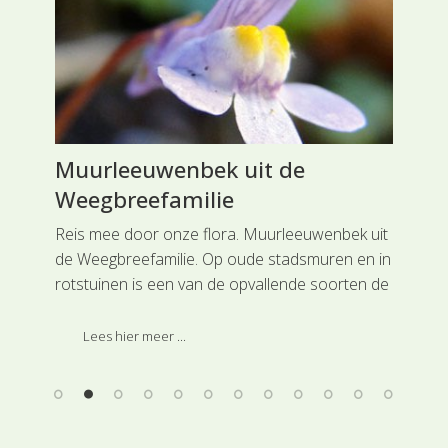
Muurleeuwenbek uit de
Bo
Weegbreefamilie
Vl
jm
Reis mee door onze flora. Muurleeuwenbek uit
Rei
n
de Weegbreefamilie. Op oude stadsmuren en in
Vli
rotstuinen is een van de opvallende soorten de
lic
Muurleeuwenbek met zijn sierlijke lila bloemen
gra
met gele vlekken.
hoo
Lees hier meer ...