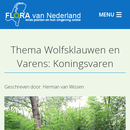
MENU
Thema Wolfsklauwen en
Plantensoorten
Varens: Koningsvaren
Plantengemeenschappen
Determineren
Geschreven door:
Herman van Wissen