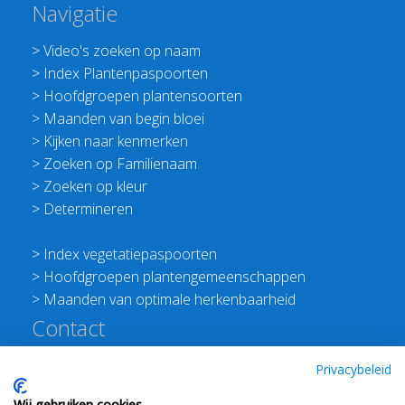
Navigatie
>
Video's zoeken op naam
>
Index Plantenpaspoorten
>
Hoofdgroepen plantensoorten
>
Maanden van begin bloei
>
Kijken naar kenmerken
>
Zoeken op Familienaam
>
Zoeken op kleur
>
Determineren
>
Index vegetatiepaspoorten
>
Hoofdgroepen plantengemeenschappen
>
Maanden van optimale herkenbaarheid
Contact
Redactie Flora van Nederland
Privacybeleid
>
Stichting Planten Dichterbij
Wij gebruiken cookies