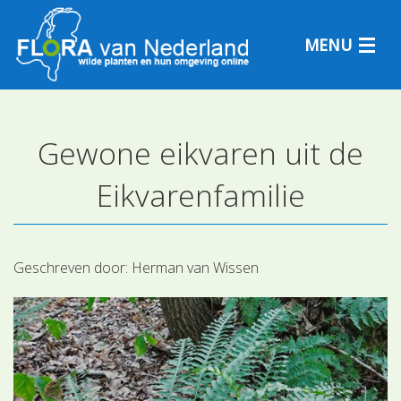
MENU
Gewone eikvaren uit de
Plantensoorten
Eikvarenfamilie
Plantengemeenschappen
Determineren
Geschreven door:
Herman van Wissen