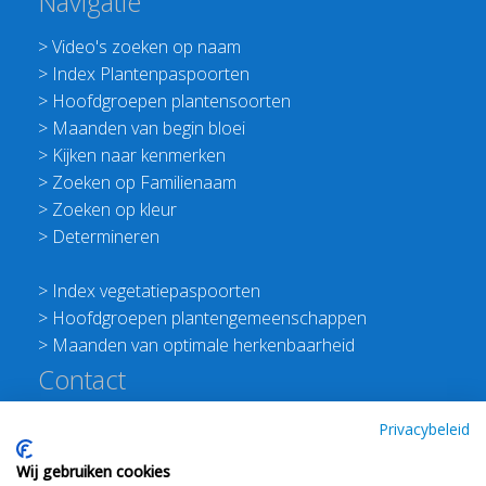
Navigatie
>
Video's zoeken op naam
>
Index Plantenpaspoorten
>
Hoofdgroepen plantensoorten
>
Maanden van begin bloei
>
Kijken naar kenmerken
>
Zoeken op Familienaam
>
Zoeken op kleur
>
Determineren
>
Index vegetatiepaspoorten
>
Hoofdgroepen plantengemeenschappen
>
Maanden van optimale herkenbaarheid
Contact
Redactie Flora van Nederland
Privacybeleid
>
Stichting Planten Dichterbij
Wij gebruiken cookies
E:
info@floravannederland.nl