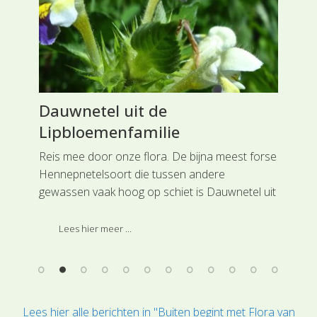
Dauwnetel uit de
Mo
Lipbloemenfamilie
Li
van
Reis mee door onze flora. De bijna meest forse
Rei
Hennepnetelsoort die tussen andere
een
gewassen vaak hoog op schiet is Dauwnetel uit
Lip
de
de Lipbloemenfamilie.
voe
moe
Lees hier meer ...
loo
Lees hier alle berichten in "Buiten begint met Flora van