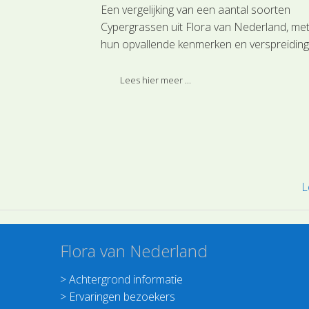
rtel
Een vergelijking van een aantal soorten
Cypergrassen uit Flora van Nederland, me
ciale aandacht
hun opvallende kenmerken en verspreiding
 de
Lees hier meer ...
L
Flora van Nederland
>
Achtergrond informatie
>
Ervaringen bezoekers