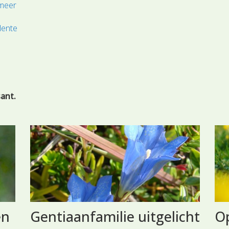
 meer
 lente
sant.
en
Gentiaanfamilie uitgelicht
Op