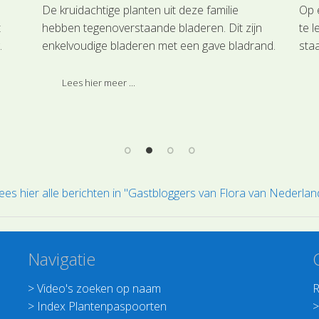
De kruidachtige planten uit deze familie
Op 
t
hebben tegenoverstaande bladeren. Dit zijn
te 
.
enkelvoudige bladeren met een gave bladrand.
staa
De regelmatige viertallig of vijftallig bloemen zijn
soor
tweeslachtig en staan vaak in bijschermen.
Maa
Lees hier meer ...
op 
ees hier alle berichten in "Gastbloggers van Flora van Nederlan
Navigatie
>
Video's zoeken op naam
R
>
Index Plantenpaspoorten