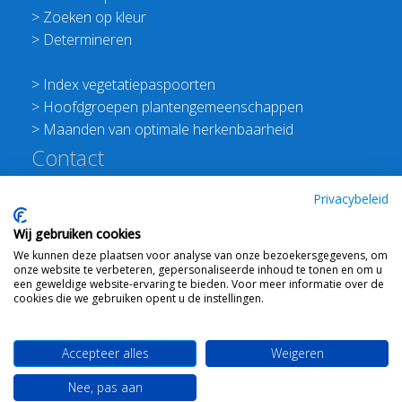
>
Zoeken op kleur
>
Determineren
>
Index vegetatiepaspoorten
>
Hoofdgroepen plantengemeenschappen
>
Maanden van optimale herkenbaarheid
Contact
Redactie Flora van Nederland
Privacybeleid
>
Stichting Planten Dichterbij
Wij gebruiken cookies
E:
info@floravannederland.nl
We kunnen deze plaatsen voor analyse van onze bezoekersgegevens, om
Plein 1992 70F 6221JP Maastricht
onze website te verbeteren, gepersonaliseerde inhoud te tonen en om u
T: 06 41237586
een geweldige website-ervaring te bieden. Voor meer informatie over de
cookies die we gebruiken opent u de instellingen.
KVK: 76114821 btw: NL860512289B01
Accepteer alles
Weigeren
Webdesign
Ton Haex
voor © 2008 - 2026 Flora van
Nee, pas aan
Nederland
-
Mail ons