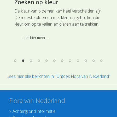
Zoeken op kleur
Bl
d
De kleur van bloemen kan heel verscheiden zijn.
Ond
De meeste bloemen met kleuren gebruiken die
dag
e
kleur om op te vallen en dieren aan te trekken.
lora
Dat kunnen in onze streken bijen, hommels,
vlinders, zweefvliegen en andere kleine dieren
Lees hier meer ...
,
zijn, maar in de tropen kunnen het ook vogels
en zelfs zoogdieren zijn.
Lees hier alle berichten in "Ontdek Flora van Nederland"
Flora van Nederland
>
Achtergrond informatie