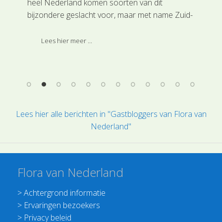
heel Nederland komen soorten van dit
gen
bijzondere geslacht voor, maar met name Zuid-
tem
et
Limburg staat bekend om de rijkdom aan
iet
se
zeldzame orchideeënsoorten.
tijd
Lees hier meer ...
toc
blo
Lees hier alle berichten in "Gastbloggers van Flora van
Nederland"
Flora van Nederland
>
Achtergrond informatie
>
Ervaringen bezoekers
>
Privacy beleid