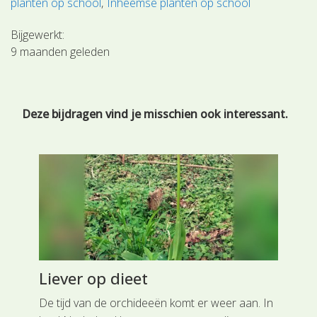
planten op school
Inheemse planten op school
Bijgewerkt:
9 maanden geleden
Deze bijdragen vind je misschien ook interessant.
Liever op dieet
Bl
eit
De tijd van de orchideeën komt er weer aan. In
Van