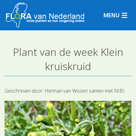
MENU
Plant van de week Klein
Plantensoorten
kruiskruid
Plantengemeenschappen
Determineren
Geschreven door:
Herman van Wissen samen met NIBI