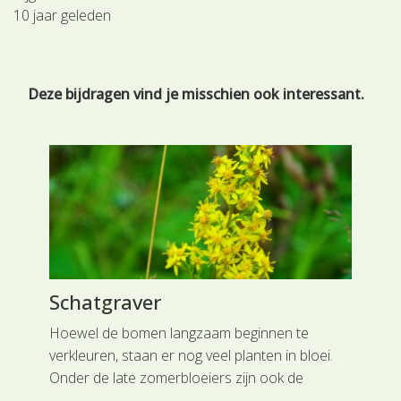
10 jaar geleden
Deze bijdragen vind je misschien ook interessant.
n
Schatgraver
Du
er
Hoewel de bomen langzaam beginnen te
Per
eke
verkleuren, staan er nog veel planten in bloei.
ges
Onder de late zomerbloeiers zijn ook de
Pol
 8
Guldenroedes te vinden.
waa