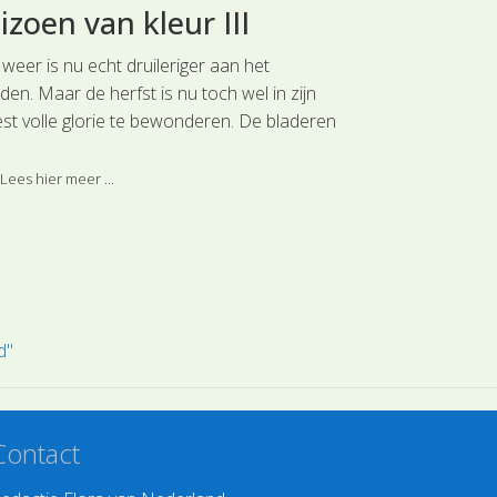
izoen van kleur III
Minibos i
weer is nu echt druileriger aan het
Bomen planten i
en. Maar de herfst is nu toch wel in zijn
te doen. Ze leve
st volle glorie te bewonderen. De bladeren
onderhoud en h
oorns (Acer pseudoplatanus) en
jaren toe. Maar
rikaanse eiken (Quercus rubra) verkleuren
elke tuin? Met (
Lees hier meer ...
Lees hier meer 
fel rood.
een prettige en
boek ‘Minibos in
bijdragen.
d"
Contact