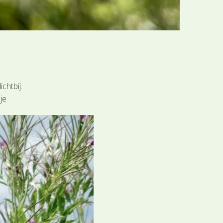
chtbij.
je