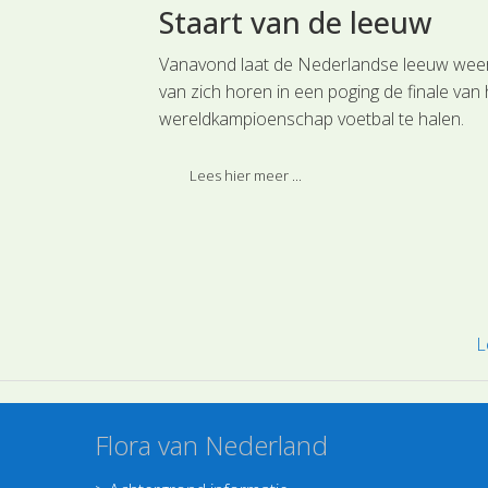
aldbomen
Staart van de leeuw
oorten van de
Vanavond laat de Nederlandse leeuw wee
enbare
van zich horen in een poging de finale van 
wereldkampioenschap voetbal te halen.
bomen, of
Daarom vandaag een toepasselijke plant d
families die tot
wel eens van pas kan komen deze avond.
Lees hier meer ...
L
Flora van Nederland