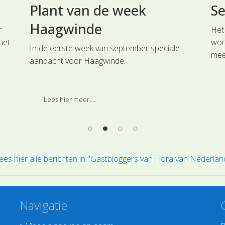
Plant van de week
Se
Haagwinde
r
Het 
het
word
In de eerste week van september speciale
mee
aandacht voor Haagwinde.
ie
Esd
Ame
tot 
Lees hier meer ...
ees hier alle berichten in "Gastbloggers van Flora van Nederlan
Navigatie