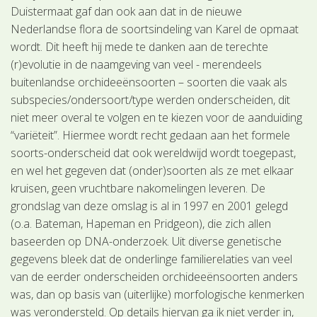
Duistermaat gaf dan ook aan dat in de nieuwe
Nederlandse flora de soortsindeling van Karel de opmaat
wordt. Dit heeft hij mede te danken aan de terechte
(r)evolutie in de naamgeving van veel - merendeels
buitenlandse orchideeënsoorten – soorten die vaak als
subspecies/ondersoort/type werden onderscheiden, dit
niet meer overal te volgen en te kiezen voor de aanduiding
“variëteit”. Hiermee wordt recht gedaan aan het formele
soorts-onderscheid dat ook wereldwijd wordt toegepast,
en wel het gegeven dat (onder)soorten als ze met elkaar
kruisen, geen vruchtbare nakomelingen leveren. De
grondslag van deze omslag is al in 1997 en 2001 gelegd
(o.a. Bateman, Hapeman en Pridgeon), die zich allen
baseerden op DNA-onderzoek. Uit diverse genetische
gegevens bleek dat de onderlinge familierelaties van veel
van de eerder onderscheiden orchideeënsoorten anders
was, dan op basis van (uiterlijke) morfologische kenmerken
was verondersteld. Op details hiervan ga ik niet verder in,