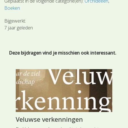
Geplaatst in de volgende categorie(ën):
Orchideeën
Boeken
Bijgewerkt:
7 jaar geleden
Deze bijdragen vind je misschien ook interessant.
Veluwse verkenningen
Ve