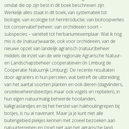
omdat die op zijn best in dit boek beschreven zijn.
Werkelijk alles staat in dit boek, van systematiek tot
biologie; van ecologie tot herintroductie; van biotoopverlies
tot conservatief beheer; van orchideeën soort –
subspecies – variëteit tot herbariumexemplaar. Wat ik nog
mis is de (natuur)waarde, ook voor orchideeën, van de
nieuwe opzet van landelijk agrarisch (natuur)beheer
middels de inzet van de vele regionale Agrarische Natuur-
en Landschapsbeheer coöperatieven (in Limburg de
Coöperatie Natuurrijk Limburg). De recente resultaten
door agrariërs in hun percelen, wat betreft de uitbreiding
van het aantal soorten planten en ook dieren (dagvlinders,
onzelieveheersbeestjes maar ook vogels en reptielen), in
hun eigen natuurmatig beheerde hooilanden,
kalkgraslandjes en bij het herstel van hakhoutingrepen bij
bosjes, is nu al navenant. Maar ja je kunt niet alle
buitengebied plekjes kennen met zoveel bezoeken aan
natuurterreinen en (nog) niet aan het agrarische land,