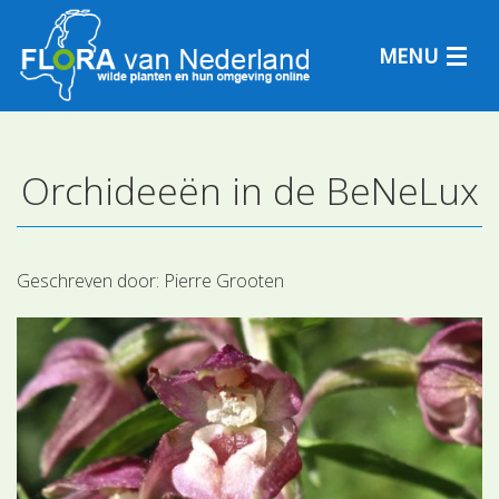
MENU
Orchideeën in de BeNeLux
Plantensoorten
Plantengemeenschappen
Geschreven door:
Pierre Grooten
Determineren