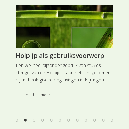
Holpijp als gebruiksvoorwerp
Ov
pl
Een wel heel bijzonder gebruik van stukjes
stengel van de Holpijp is aan het licht gekomen
Pla
bij archeologische opgravingen in Nijmegen-
bet
Noord, in een grafveld dat vermoedelijk langs
ont
de Romeinse weg van Nijmegen naar Elst lag.
Lees hier meer ...
voo
pla
-,
ken
s-