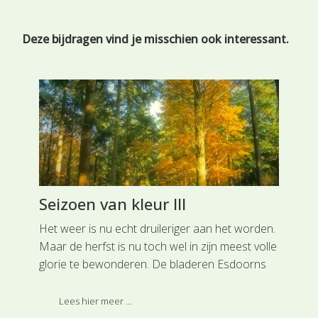
Deze bijdragen vind je misschien ook interessant.
Seizoen van kleur III
Sc
be
Het weer is nu echt druileriger aan het worden.
Maar de herfst is nu toch wel in zijn meest volle
Een
glorie te bewonderen. De bladeren Esdoorns
het
(Acer pseudoplatanus) en Amerikaanse eiken
gro
de
(Quercus rubra) verkleuren tot fel rood.
Lees hier meer ...
voo