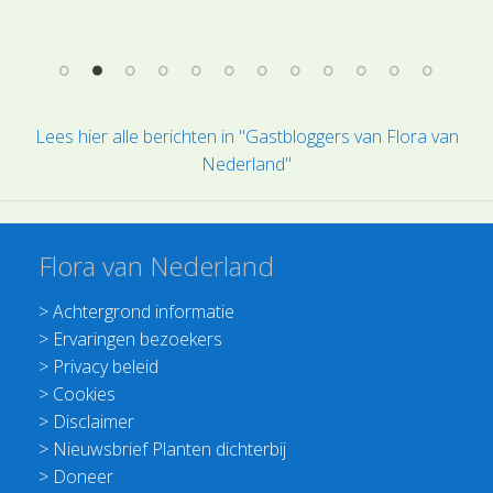
Les
"so
ver
Lees hier alle berichten in "Gastbloggers van Flora van
Nederland"
Flora van Nederland
>
Achtergrond informatie
>
Ervaringen bezoekers
>
Privacy beleid
>
Cookies
>
Disclaimer
>
Nieuwsbrief Planten dichterbij
>
Doneer