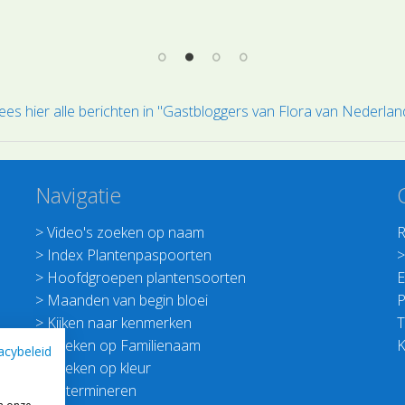
ees hier alle berichten in "Gastbloggers van Flora van Nederlan
Navigatie
>
Video's zoeken op naam
R
>
Index Plantenpaspoorten
>
Hoofdgroepen plantensoorten
E
>
Maanden van begin bloei
P
>
Kijken naar kenmerken
T
>
Zoeken op Familienaam
K
acybeleid
>
Zoeken op kleur
>
Determineren