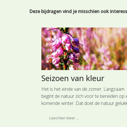
Deze bijdragen vind je misschien ook interes
Seizoen van kleur
ijft Geert-Jan
Het is het einde van de zomer. Langzaam
r de
begint de natuur zich voor te bereiden op
 zijn boek niet
komende winter. Dat doet de natuur gelukk
van alg tot
niet onopvallend.
genschappen die
Lees hier meer ...
de diverse