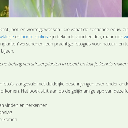
- knol-, bol- en wortelgewassen - die vanaf de zestiende eeuw zi
wklokje
en
bonte krokus
zijn bekende voorbeelden, maar ook
wi
zenplanten’ verschenen, een prachtige fotogids voor natuur- en 
bijeen.
ische belang van stinzenplanten in beeld en laat je kennis mak
enfoto’s, aangevuld met duidelijke beschrijvingen over onder and
oorkomen. Het boek sluit aan op de gelijknamige app van dezelf
en vinden en herkennen
opslag
voorkomen