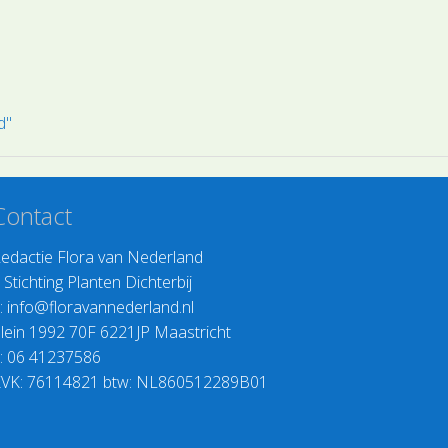
d"
Contact
edactie Flora van Nederland
>
Stichting Planten Dichterbij
:
info@floravannederland.nl
lein 1992 70F 6221JP Maastricht
: 06 41237586
VK: 76114821 btw: NL860512289B01