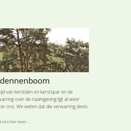
 dennenboom
Achter h
tijd van kerstden en kerstspar en de
Een voorjaarssto
warring over de naamgeving ligt al weer
temperaturen. H
ter ons. We weten dat die verwarring deels
2017 lijkt wat a
ontstaan omdat we de Duitse tekst van ‘O
jaar. De schaa
nenbaum, o Tannenbaum’ naar
warmte zijn vaa
Lees hier meer ...
Lees hier meer 
nenboom vertaald hebben.
voorjaarsplante