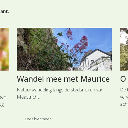
sant.
Wandel mee met Maurice
O
Natuurwandeling langs de stadsmuren van
De 
 een
Maastricht.
ver
ig
ach
is 
Tan
Lees hier meer ...
den