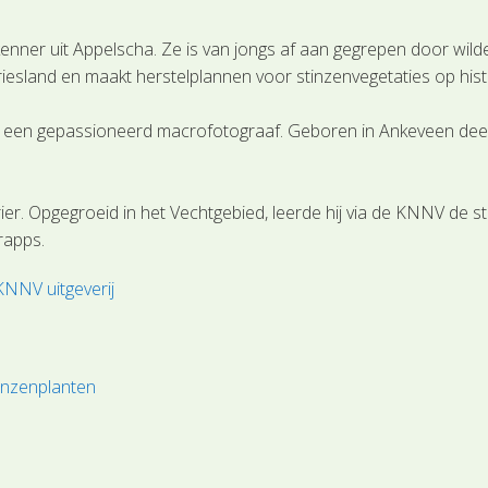
enner uit Appelscha. Ze is van jongs af aan gegrepen door wild
Friesland en maakt herstelplannen voor stinzenvegetaties op hist
ân een gepassioneerd macrofotograaf. Geboren in Ankeveen deeld
er. Opgegroeid in het Vechtgebied, leerde hij via de KNNV de s
rapps.
KNNV uitgeverij
inzenplanten