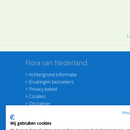
of in de
evonden’. Dit
t ontstaan van de
an allerlei
ctioneel zijn.
L
Flora van Nederland
>
Achtergrond informatie
>
Ervaringen bezoekers
>
Privacy beleid
>
Cookies
>
Disclaimer
>
Nieuwsbrief Planten dichterbij
Priv
>
Doneer
Wij gebruiken cookies
>
Schrijf je in voor de Nieuwsbrief