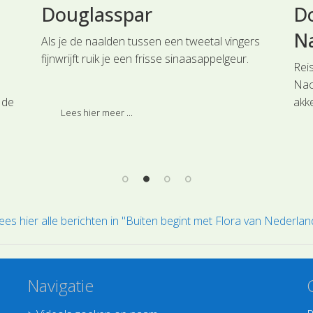
Douglasspar
Do
N
Als je de naalden tussen een tweetal vingers
fijnwrijft ruik je een frisse sinaasappelgeur.
Rei
Nac
Bekijk de video
 de
akk
Lees hier meer ...
plan
kle
vru
ees hier alle berichten in "Buiten begint met Flora van Nederlan
Navigatie