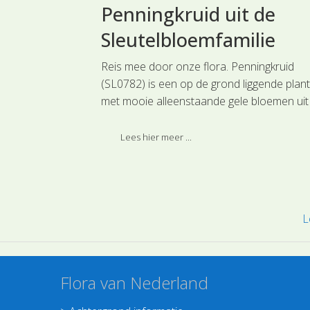
Penningkruid uit de
amilie
Sleutelbloemfamilie
s groenbemester
Reis mee door onze flora. Penningkruid
(SL0782) is een op de grond liggende plant
dt Luzerne
met mooie alleenstaande gele bloemen uit
nfamilie nogal
Sleutelbloemenfamilie.
Lees hier meer ...
L
Flora van Nederland