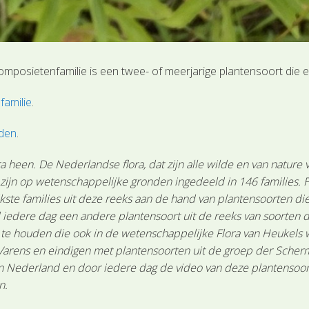
omposietenfamilie is een twee- of meerjarige plantensoort die 
amilie
.
nden
.
 heen. De Nederlandse flora, dat zijn alle wilde en van nature
n zijn op wetenschappelijke gronden ingedeeld in 146 families.
ste families uit deze reeks aan de hand van plantensoorten die 
 iedere dag een andere plantensoort uit de reeks van soorten d
n te houden die ook in de wetenschappelijke Flora van Heukels
Varens en eindigen met plantensoorten uit de groep der Scher
Nederland en door iedere dag de video van deze plantensoort te
n.