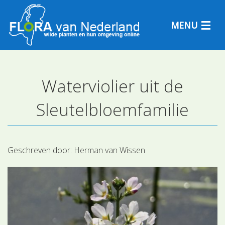
MENU
Waterviolier uit de
Plantensoorten
Sleutelbloemfamilie
Plantengemeenschappen
Determineren
Geschreven door:
Herman van Wissen