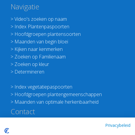
Navigatie
>
Video's zoeken op naam
>
Index Plantenpaspoorten
>
Hoofdgroepen plantensoorten
>
Maanden van begin bloei
>
Kijken naar kenmerken
>
Zoeken op Familienaam
>
Zoeken op kleur
>
Determineren
>
Index vegetatiepaspoorten
>
Hoofdgroepen plantengemeenschappen
>
Maanden van optimale herkenbaarheid
Contact
Redactie Flora van Nederland
Privacybeleid
>
Stichting Planten Dichterbij