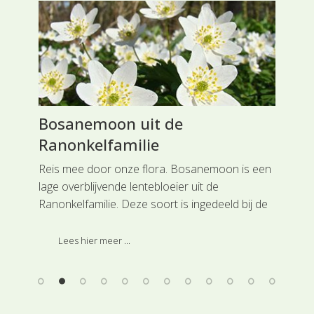
ie
Bosanemoon uit de
Oe
Ranonkelfamilie
We
k is
idt
Reis mee door onze flora. Bosanemoon is een
Rei
lage overblijvende lentebloeier uit de
uit
an
Ranonkelfamilie. Deze soort is ingedeeld bij de
zan
er
hoofdgroep Ranonkelachtigen.
van
som
Lees hier meer ...