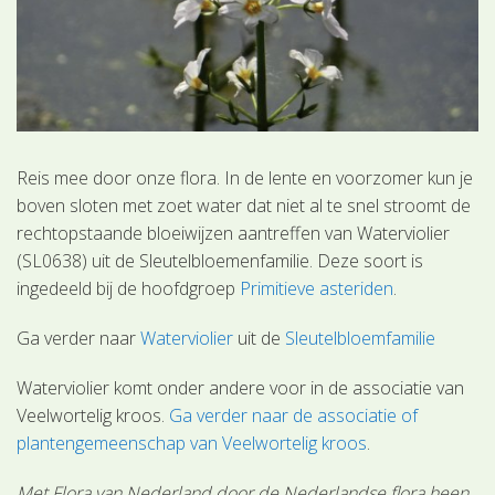
Reis mee door onze flora. In de lente en voorzomer kun je
boven sloten met zoet water dat niet al te snel stroomt de
rechtopstaande bloeiwijzen aantreffen van Waterviolier
(SL0638) uit de Sleutelbloemenfamilie. Deze soort is
ingedeeld bij de hoofdgroep
Primitieve asteriden
.
Ga verder naar
Waterviolier
uit de
Sleutelbloemfamilie
Waterviolier komt onder andere voor in de associatie van
Veelwortelig kroos.
Ga verder naar de associatie of
plantengemeenschap van Veelwortelig kroos
.
Met Flora van Nederland door de Nederlandse flora heen.