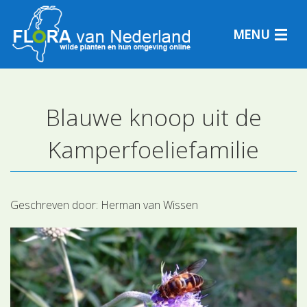
MENU
Blauwe knoop uit de
Plantensoorten
Kamperfoeliefamilie
Plantengemeenschappen
Determineren
Geschreven door:
Herman van Wissen