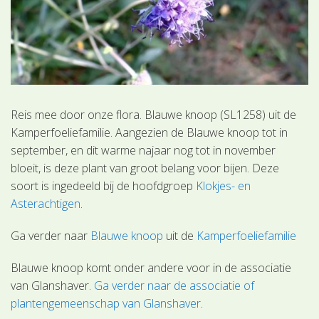
Reis mee door onze flora. Blauwe knoop (SL1258) uit de
Kamperfoeliefamilie. Aangezien de Blauwe knoop tot in
september, en dit warme najaar nog tot in november
bloeit, is deze plant van groot belang voor bijen. Deze
soort is ingedeeld bij de hoofdgroep
Klokjes- en
Asterachtigen
.
Ga verder naar
Blauwe knoop
uit de
Kamperfoeliefamilie
Blauwe knoop komt onder andere voor in de associatie
van Glanshaver.
Ga verder naar de associatie of
plantengemeenschap van Glanshaver
.