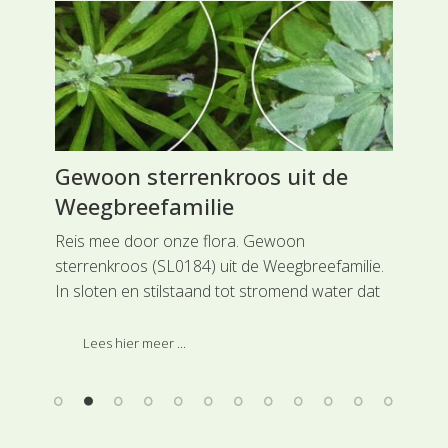
Gewoon sterrenkroos uit de
Pa
Weegbreefamilie
Am
en
Reis mee door onze flora. Gewoon
Rei
sterrenkroos (SL0184) uit de Weegbreefamilie.
zom
In sloten en stilstaand tot stromend water dat
sam
nogal voedselrijk is kun je Gewoon
Pap
sterrenkroos vinden.
Lees hier meer ...