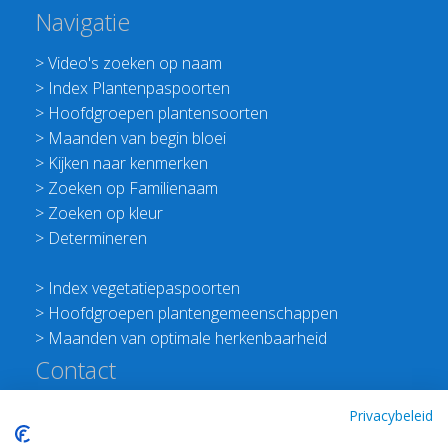
Navigatie
>
Video's zoeken op naam
>
Index Plantenpaspoorten
>
Hoofdgroepen plantensoorten
>
Maanden van begin bloei
>
Kijken naar kenmerken
>
Zoeken op Familienaam
>
Zoeken op kleur
>
Determineren
>
Index vegetatiepaspoorten
>
Hoofdgroepen plantengemeenschappen
>
Maanden van optimale herkenbaarheid
Contact
Redactie Flora van Nederland
Privacybeleid
>
Stichting Planten Dichterbij