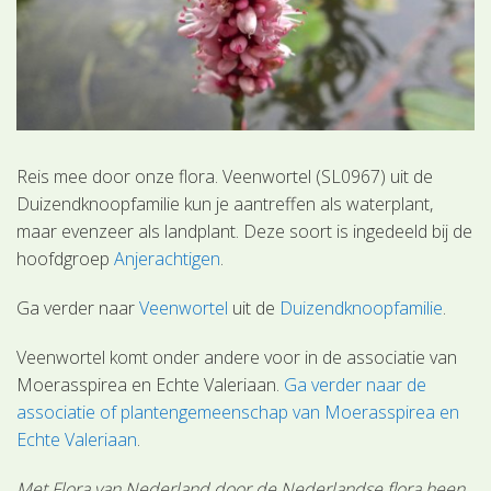
Reis mee door onze flora. Veenwortel (SL0967) uit de
Duizendknoopfamilie kun je aantreffen als waterplant,
maar evenzeer als landplant. Deze soort is ingedeeld bij de
hoofdgroep
Anjerachtigen
.
Ga verder naar
Veenwortel
uit de
Duizendknoopfamilie
.
Veenwortel komt onder andere voor in de associatie van
Moerasspirea en Echte Valeriaan.
Ga verder naar de
associatie of plantengemeenschap van Moerasspirea en
Echte Valeriaan
.
Met Flora van Nederland door de Nederlandse flora heen.