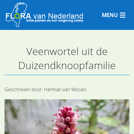
MENU
Veenwortel uit de
Plantensoorten
Duizendknoopfamilie
Plantengemeenschappen
Determineren
Geschreven door:
Herman van Wissen