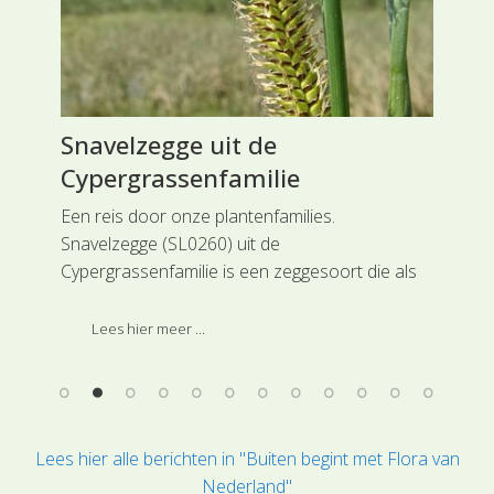
ie
Snavelzegge uit de
Wi
Cypergrassenfamilie
Rei
ken
Een reis door onze plantenfamilies.
sta
Snavelzegge (SL0260) uit de
ijn
is 
Cypergrassenfamilie is een zeggesoort die als
eeu
hij in bloei en vrucht staat gemakkelijk is te
heb
herkennen aan de tamelijk dikke vrouwelijke
Lees hier meer ...
aren. Deze soort is ingedeeld bij de
hoofdgroep Grasachtigen.
Lees hier alle berichten in "Buiten begint met Flora van
Nederland"