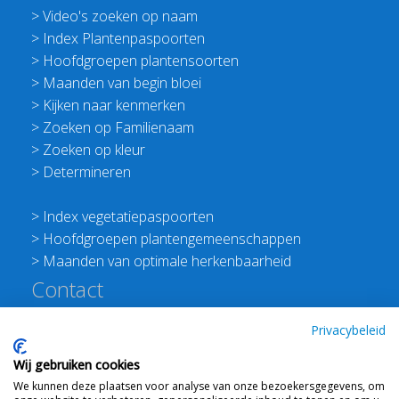
>
Video's zoeken op naam
>
Index Plantenpaspoorten
>
Hoofdgroepen plantensoorten
>
Maanden van begin bloei
>
Kijken naar kenmerken
>
Zoeken op Familienaam
>
Zoeken op kleur
>
Determineren
>
Index vegetatiepaspoorten
>
Hoofdgroepen plantengemeenschappen
>
Maanden van optimale herkenbaarheid
Contact
Redactie Flora van Nederland
Privacybeleid
>
Stichting Planten Dichterbij
Wij gebruiken cookies
E:
info@floravannederland.nl
We kunnen deze plaatsen voor analyse van onze bezoekersgegevens, om
Plein 1992 70F 6221JP Maastricht