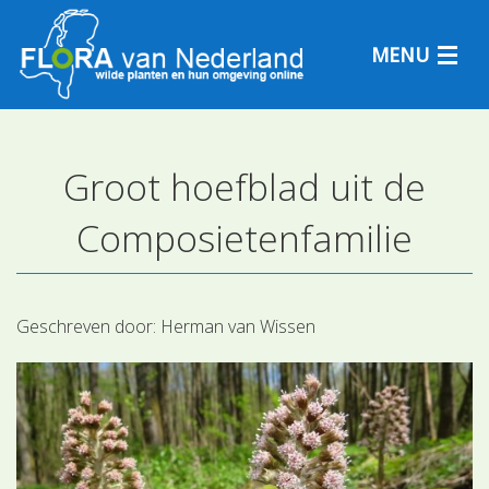
MENU
Groot hoefblad uit de
Plantensoorten
Composietenfamilie
Plantengemeenschappen
Determineren
Geschreven door:
Herman van Wissen