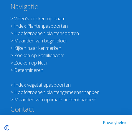
Navigatie
>
Video's zoeken op naam
>
Index Plantenpaspoorten
>
Hoofdgroepen plantensoorten
>
Maanden van begin bloei
>
Kijken naar kenmerken
>
Zoeken op Familienaam
>
Zoeken op kleur
>
Determineren
>
Index vegetatiepaspoorten
>
Hoofdgroepen plantengemeenschappen
>
Maanden van optimale herkenbaarheid
Contact
Redactie Flora van Nederland
Privacybeleid
>
Stichting Planten Dichterbij