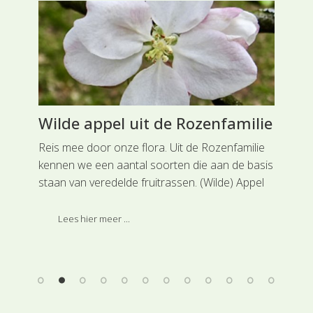
Wilde appel uit de Rozenfamilie
He
Kr
Reis mee door onze flora. Uit de Rozenfamilie
kennen we een aantal soorten die aan de basis
Rei
staan van veredelde fruitrassen. (Wilde) Appel
 is
uit
is de wilde vorm waaruit kwekers in de loop van
voo
eeuwenlange selectie onze appelrassen
Lees hier meer ...
 op
tus
hebben gecultiveerd.
en 
ing
blo