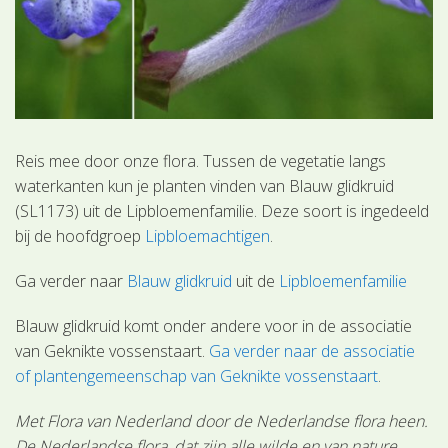
Reis mee door onze flora. Tussen de vegetatie langs
waterkanten kun je planten vinden van Blauw glidkruid
(SL1173) uit de Lipbloemenfamilie. Deze soort is ingedeeld
bij de hoofdgroep
Lipbloemachtigen
.
Ga verder naar
Blauw glidkruid
uit de
Lipbloemenfamilie
Blauw glidkruid komt onder andere voor in de associatie
van Geknikte vossenstaart.
Ga verder naar de associatie
of plantengemeenschap van Geknikte vossenstaart
.
Met Flora van Nederland door de Nederlandse flora heen.
De Nederlandse flora, dat zijn alle wilde en van nature