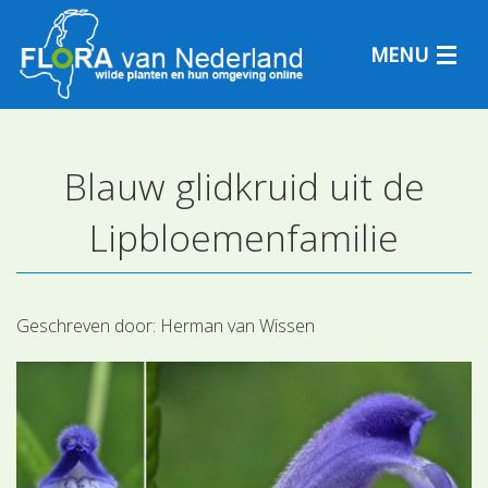
MENU
Blauw glidkruid uit de
Plantensoorten
Lipbloemenfamilie
Plantengemeenschappen
Determineren
Geschreven door:
Herman van Wissen