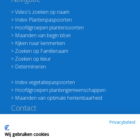
>
Video's zoeken op naam
>
Index Plantenpaspoorten
>
Hoofdgroepen plantensoorten
>
Maanden van begin bloei
>
Kijken naar kenmerken
>
Zoeken op Familienaam
>
Zoeken op kleur
>
Determineren
>
Index vegetatiepaspoorten
>
Hoofdgroepen plantengemeenschappen
>
Maanden van optimale herkenbaarheid
Contact
Redactie Flora van Nederland
Privacybeleid
>
Stichting Planten Dichterbij
Wij gebruiken cookies
E:
info@floravannederland.nl