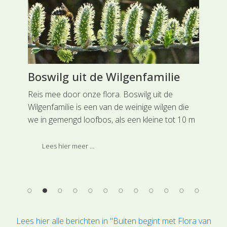
e
Boswilg uit de Wilgenfamilie
Kr
Gr
Reis mee door onze flora. Boswilg uit de
Wilgenfamilie is een van de weinige wilgen die
et
Rei
we in gemengd loofbos, als een kleine tot 10 m
Gra
hoge boom, kunnen aantreffen. Deze soort is
mee
ingedeeld bij de hoofdgroep Geranium- en
Lees hier meer ...
rud
Vioolachtigen.
Kra
j de
Dez
Gra
Lees hier alle berichten in "Buiten begint met Flora van