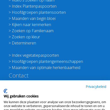
>
Video's zoeken op naam
>
Index Plantenpaspoorten
>
Hoofdgroepen plantensoorten
>
Maanden van begin bloei
>
Kijken naar kenmerken
>
Zoeken op Familienaam
>
Zoeken op kleur
>
Determineren
>
Index vegetatiepaspoorten
>
Hoofdgroepen plantengemeenschappen
>
Maanden van optimale herkenbaarheid
Contact
Redactie Flora van Nederland
Privacybeleid
>
Stichting Planten Dichterbij
Wij gebruiken cookies
E:
info@floravannederland.nl
We kunnen deze plaatsen voor analyse van onze bezoekersgegevens, om
Plein 1992 70F 6221JP Maastricht
onze website te verbeteren, gepersonaliseerde inhoud te tonen en om u
een geweldige website-ervaring te bieden. Voor meer informatie over de