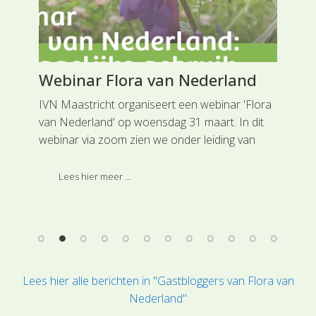
Webinar Flora van Nederland
Am
et
IVN Maastricht organiseert een webinar 'Flora
De 
van Nederland' op woensdag 31 maart. In dit
op 
webinar via zoom zien we onder leiding van
myt
in
Maurice Martens wat er zoal mogelijk is met de
de 
website 'Flora van Nederland'.
goe
Lees hier meer ...
uit
ver
mog
Lees hier alle berichten in "Gastbloggers van Flora van
Nederland"