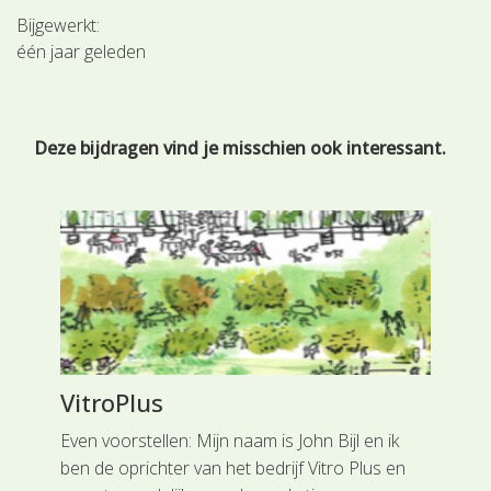
Bijgewerkt:
één jaar geleden
Deze bijdragen vind je misschien ook interessant.
VitroPlus
In
at
Even voorstellen: Mijn naam is John Bijl en ik
Dat
de
ben de oprichter van het bedrijf Vitro Plus en
reg