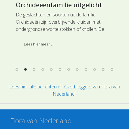
Orchideeënfamilie uitgelicht
Gr
er.
De geslachten en soorten uit de familie
De 
ar
Orchideeën zijn overblijvende kruiden met
fam
. De
ondergrondse wortelstokken of knollen. De
Blo
bladeren staan meestal verspreid aan de
een
e
stengel en hebben een gave bladrand. Soms
ne
Lees hier meer ...
sen
zijn ze schubvormig.
de
.
Lees hier alle berichten in "Gastbloggers van Flora van
Nederland"
Flora van Nederland