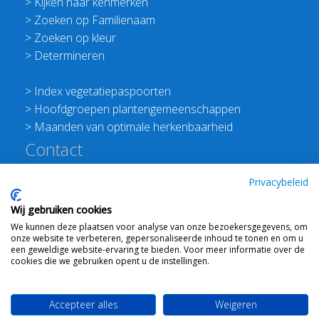
>
Kijken naar kenmerken
>
Zoeken op Familienaam
>
Zoeken op kleur
>
Determineren
>
Index vegetatiepaspoorten
>
Hoofdgroepen plantengemeenschappen
>
Maanden van optimale herkenbaarheid
Contact
Redactie Flora van Nederland
Privacybeleid
>
Stichting Planten Dichterbij
Wij gebruiken cookies
E:
info@floravannederland.nl
We kunnen deze plaatsen voor analyse van onze bezoekersgegevens, om
Plein 1992 70F 6221JP Maastricht
onze website te verbeteren, gepersonaliseerde inhoud te tonen en om u
T: 06 41237586
een geweldige website-ervaring te bieden. Voor meer informatie over de
cookies die we gebruiken opent u de instellingen.
KVK: 76114821 btw: NL860512289B01
Accepteer alles
Weigeren