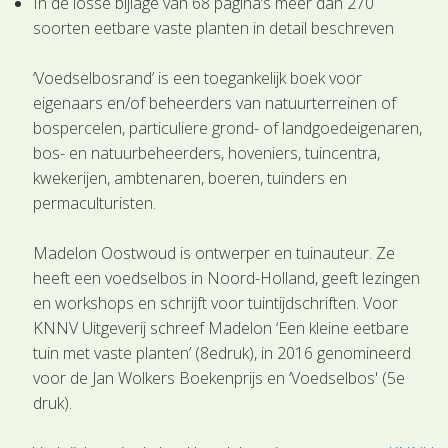
In de losse bijlage van 68 pagina’s meer dan 270
soorten eetbare vaste planten in detail beschreven
‘Voedselbosrand’ is een toegankelijk boek voor
eigenaars en/of beheerders van natuurterreinen of
bospercelen, particuliere grond- of landgoedeigenaren,
bos- en natuurbeheerders, hoveniers, tuincentra,
kwekerijen, ambtenaren, boeren, tuinders en
permaculturisten.
Madelon Oostwoud is ontwerper en tuinauteur. Ze
heeft een voedselbos in Noord-Holland, geeft lezingen
en workshops en schrijft voor tuintijdschriften. Voor
KNNV Uitgeverij schreef Madelon ‘Een kleine eetbare
tuin met vaste planten’ (8edruk), in 2016 genomineerd
voor de Jan Wolkers Boekenprijs en ‘Voedselbos' (5e
druk).