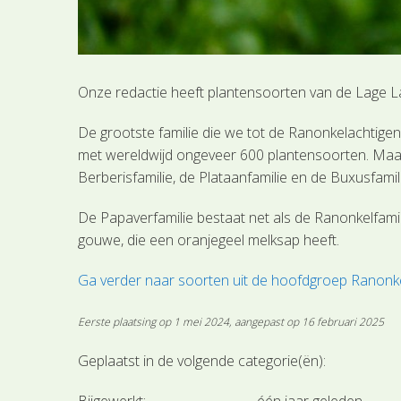
Onze redactie heeft plantensoorten van de Lage 
De grootste familie die we tot de Ranonkelachtige
met wereldwijd ongeveer 600 plantensoorten. Maa
Berberisfamilie, de Plataanfamilie en de Buxusfamil
De Papaverfamilie bestaat net als de Ranonkelfamili
gouwe, die een oranjegeel melksap heeft.
Ga verder naar soorten uit de hoofdgroep Ranonk
Eerste plaatsing op 1 mei 2024, aangepast op 16 februari 2025
Geplaatst in de volgende categorie(ën):