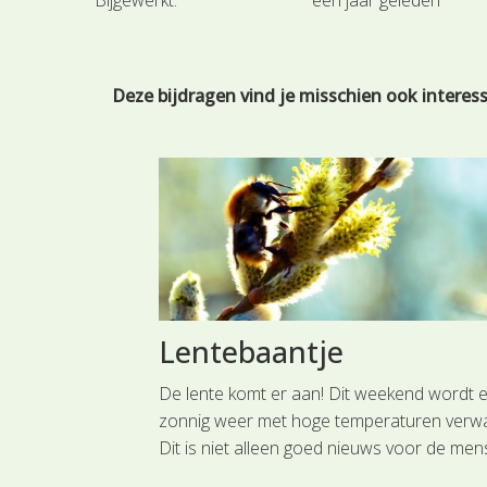
Bijgewerkt:
één jaar geleden
Deze bijdragen vind je misschien ook interes
Lentebaantje
t er weer aan. In
De lente komt er aan! Dit weekend wordt e
 van dit
zonnig weer met hoge temperaturen verwa
ar met name
Dit is niet alleen goed nieuws voor de men
 de rijkdom aan
maar ook voor de bloeiende planten. Net a