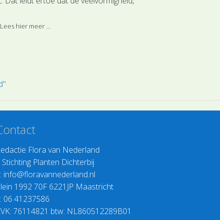
. Dat leidt ertoe dat de veelvormigheid,
Lees hier meer 
voorbeeld wat de bladeren betreft erg groot
van gaafrandig langwerpig, tot veerdelig
Lees hier meer ...
esneden en zelfs stekeltandig.
d"
Contact
edactie Flora van Nederland
>
Stichting Planten Dichterbij
:
info@floravannederland.nl
lein 1992 70F 6221JP Maastricht
: 06 41237586
VK: 76114821 btw: NL860512289B01