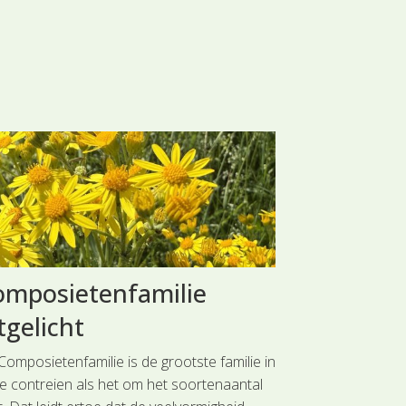
omposietenfamilie
Kamilles 
tgelicht
Er zijn in Neder
Kamilles, waaro
Composietenfamilie is de grootste familie in
kamille, Schijfka
e contreien als het om het soortenaantal
belangrijkste ve