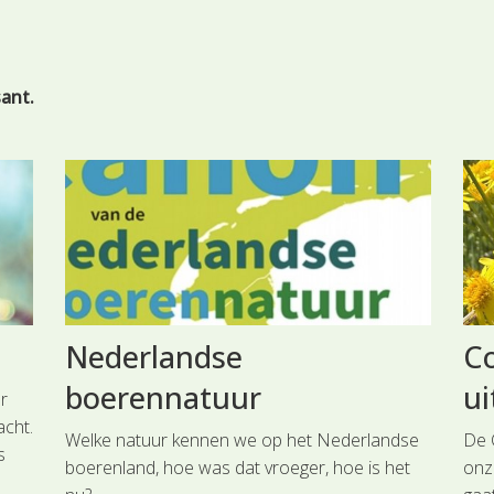
sant.
Nederlandse
C
boerennatuur
ui
r
cht.
Welke natuur kennen we op het Nederlandse
De 
s
boerenland, hoe was dat vroeger, hoe is het
onz
ls