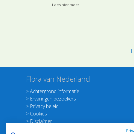
wij, zullen ook veel insecten naar buiten ge
Lees hier meer ...
worden om op zoek te gaan naar de
lentebloeiers.
L
Flora van Nederland
>
Achtergrond informatie
>
Ervaringen bezoekers
>
Privacy beleid
>
Cookies
>
Disclaimer
>
Nieuwsbrief Planten dichterbij
Priv