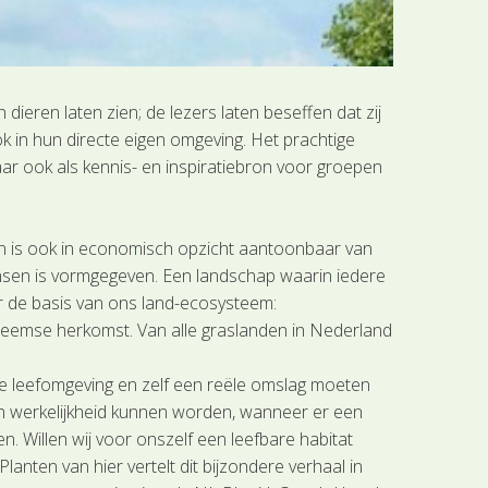
 dieren laten zien; de lezers laten beseffen dat zij
k in hun directe eigen omgeving. Het prachtige
aar ook als kennis- en inspiratiebron voor groepen
n is ook in economisch opzicht aantoonbaar van
nsen is vormgegeven. Een landschap waarin iedere
r de basis van ons land-ecosysteem:
heemse herkomst. Van alle graslanden in Nederland
ze leefomgeving en zelf een reële omslag moeten
leen werkelijkheid kunnen worden, wanneer er een
. Willen wij voor onszelf een leefbare habitat
ten van hier vertelt dit bijzondere verhaal in