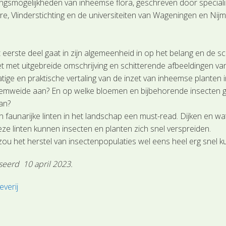
gsmogelijkheden van inheemse flora, geschreven door specialist
, Vlinderstichting en de universiteiten van Wageningen en Ni
 eerste deel gaat in zijn algemeenheid in op het belang en de 
met uitgebreide omschrijving en schitterende afbeeldingen van d
atige en praktische vertaling van de inzet van inheemse planten 
loemweide aan? En op welke bloemen en bijbehorende insecten ga 
an?
 faunarijke linten in het landschap een must-read. Dijken en w
ze linten kunnen insecten en planten zich snel verspreiden.
zou het herstel van insectenpopulaties wel eens heel erg snel 
seerd 10 april 2023.
everij