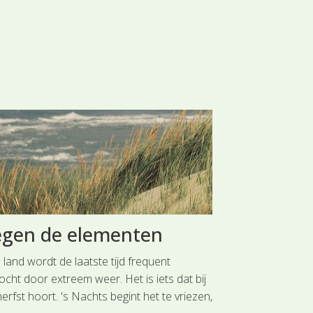
egen de elementen
Waardpl
land wordt de laatste tijd frequent
Overal om ons h
ocht door extreem weer. Het is iets dat bij
de bodem. Het v
erfst hoort. 's Nachts begint het te vriezen,
met het weelde