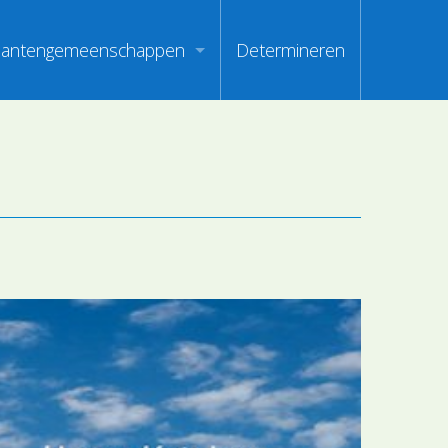
lantengemeenschappen
Determineren
m
ndex van vegetatiepaspoorten
oorten
oofdgroepen plantengemeenschappen
oorten
aanden van optimale herkenbaarheid
i
en