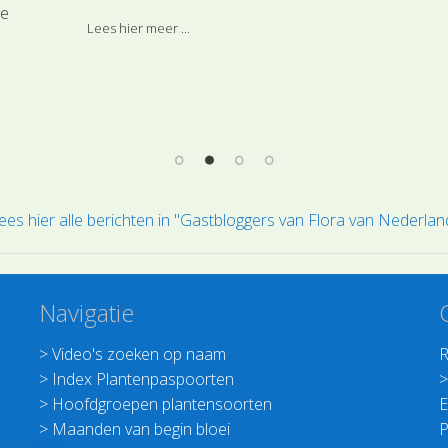
zoals bijvoorbeeld Klein springzaad (Impatiens
de 
ie
parviflora). Vaak wordt er zelfs beweerd dat
wind
Lees hier meer ...
 Het
planten kunnen horen en beter groeien onder
tuur
bepaalde muziek.
en.
ees hier alle berichten in "Gastbloggers van Flora van Nederlan
Navigatie
>
Video's zoeken op naam
R
>
Index Plantenpaspoorten
>
Hoofdgroepen plantensoorten
E
>
Maanden van begin bloei
P