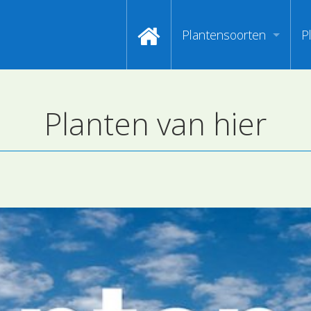
Plantensoorten
P
Video's zoeken op naa
I
Planten van hier
Index van plantenpasp
H
Hoofdgroepen plantens
M
Maanden van begin bloe
Zoeken op Familienam
Kijken naar kenmerken
Zoeken op kleur