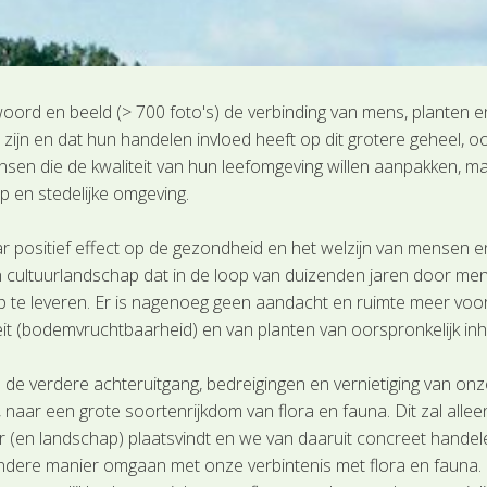
n woord en beeld (> 700 foto's) de verbinding van mens, planten en
zijn en dat hun handelen invloed heeft op dit grotere geheel, oo
nsen die de kwaliteit van hun leefomgeving willen aanpakken, m
p en stedelijke omgeving.
positief effect op de gezondheid en het welzijn van mensen e
n cultuurlandschap dat in de loop van duizenden jaren door me
p te leveren. Er is nagenoeg geen aandacht en ruimte meer voo
it (bodemvruchtbaarheid) en van planten van oorspronkelijk in
 de verdere achteruitgang, bedreigingen en vernietiging van on
t, naar een grote soortenrijkdom van flora en fauna. Dit zal al
(en landschap) plaatsvindt en we van daaruit concreet handelen
re manier omgaan met onze verbintenis met flora en fauna. Plan