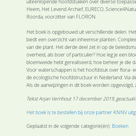
uiteenlopende hoofdstukken over diverse toepassin
Heem, Het Levend Archief, EURECO, Science4Nature
Roorda, voorzitter van FLORON.
Het boek is opgebouwd uit verschillende delen. Het
biedt een overzicht van inheemse planten. Compleet 
van die plant. Het derde deel zet in op de beleidsm
overheid, als boer of particulier? Hoe leg je een b
bloemweide hebt gerealiseerd, hoe beheer je die d
Voor waterschappen is het hoofdstuk over flora- en
de ecologische hoofdstructuur in Nederland. Via de
Als de aanwijzingen in dit boek worden opgevolgd, 
Tekst Arjan Vernhout 17 december 2019, geactuali
Het boek is te bestellen bij onze partner KNNV uitg
Geplaatst in de volgende categorie(ën):
Boeken