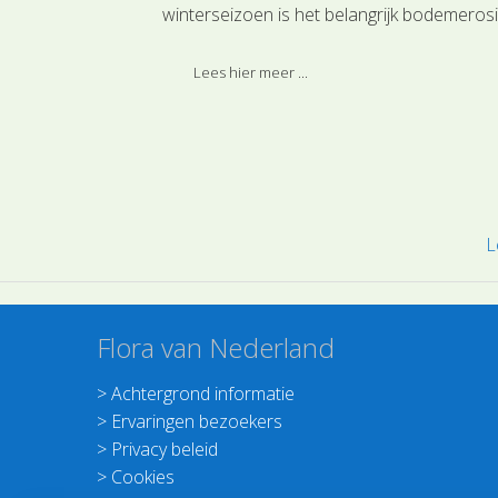
winterseizoen is het belangrijk bodemeros
door wind of (regen-)water te voorkomen.
kan worden toegepast om de bodemstruc
Lees hier meer ...
of de bodemvruchtbaarheid
(vlinderbloemfamilie -> stikstof) te verbeter
Na het onderploegen zal de hoeveelheid
organische stof en op den duur het
humusgehalte worden verhoogd.
L
Flora van Nederland
>
Achtergrond informatie
>
Ervaringen bezoekers
>
Privacy beleid
>
Cookies