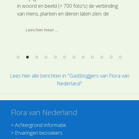
in woord en beeld (> 700 foto's) de verbinding
aan
van mens, planten en dieren laten zien; de
feb
lezers laten beseffen dat zij een onlosmakelijk
tem
is
onderdeel van een groter geheel zijn en dat
gra
Lees hier meer ...
e
hun handelen invloed heeft op dit grotere
wan
l
geheel, ook in hun directe eigen omgeving.
de 
aan
Lees hier alle berichten in "Gastbloggers van Flora van
Nederland"
Flora van Nederland
>
Achtergrond informatie
>
Ervaringen bezoekers