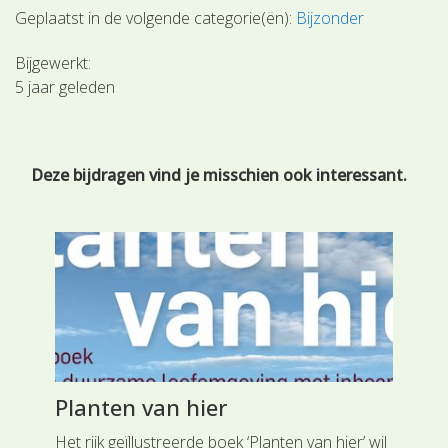
Geplaatst in de volgende categorie(ën):
Bijzonder
Bijgewerkt:
5 jaar geleden
Deze bijdragen vind je misschien ook interessant.
Planten van hier
Le
ept
Het rijk geïllustreerde boek ‘Planten van hier’ wil
Het