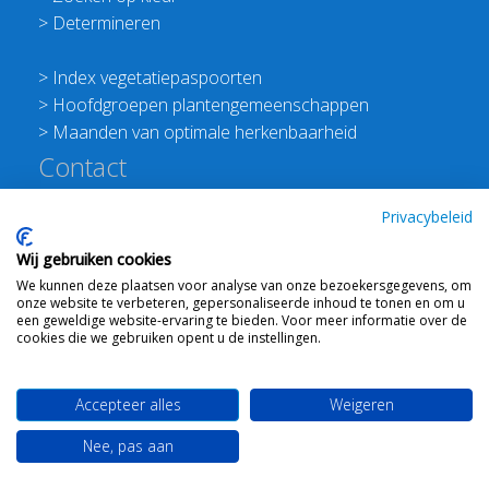
>
Determineren
>
Index vegetatiepaspoorten
>
Hoofdgroepen plantengemeenschappen
>
Maanden van optimale herkenbaarheid
Contact
Redactie Flora van Nederland
Privacybeleid
>
Stichting Planten Dichterbij
Wij gebruiken cookies
E:
info@floravannederland.nl
We kunnen deze plaatsen voor analyse van onze bezoekersgegevens, om
Plein 1992 70F 6221JP Maastricht
onze website te verbeteren, gepersonaliseerde inhoud te tonen en om u
T: 06 41237586
een geweldige website-ervaring te bieden. Voor meer informatie over de
cookies die we gebruiken opent u de instellingen.
KVK: 76114821 btw: NL860512289B01
Accepteer alles
Weigeren
Webdesign
Ton Haex
voor © 2008 - 2026 Flora van
Nee, pas aan
Nederland
-
Mail ons