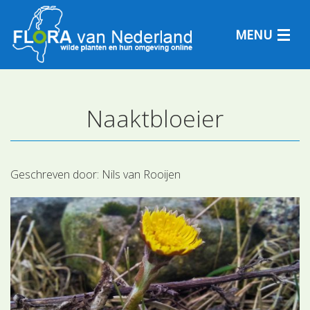
MENU
Naaktbloeier
Plantensoorten
Plantengemeenschappen
Geschreven door:
Nils van Rooijen
Determineren