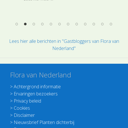
.
van 
Lees hier alle berichten in "Gastbloggers van Flora van
Nederland"
Flora van Nederland
>
Achtergrond informatie
>
Ervaringen bezoekers
>
Privacy beleid
>
Cookies
>
Disclaimer
>
Nieuwsbrief Planten dichterbij