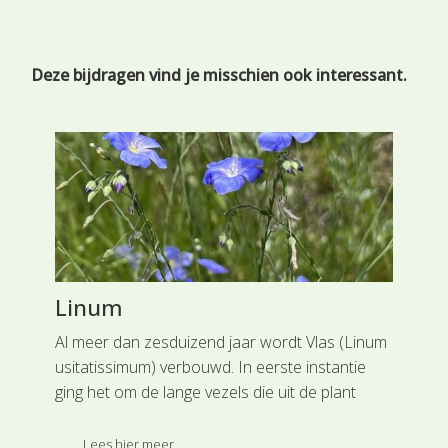
Deze bijdragen vind je misschien ook interessant.
n
Linum
Ge
de
gië
Al meer dan zesduizend jaar wordt Vlas (Linum
usitatissimum) verbouwd. In eerste instantie
In 
ging het om de lange vezels die uit de plant
vin
gehaald konden worden. Van deze vezels werd
een
t
vervolgens linnen gemaakt.
Lees hier meer ...
bes