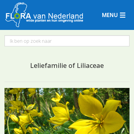
MENU
Plantensoorten
Leliefamilie of Liliaceae
Plantengemeenschappen
Determineren