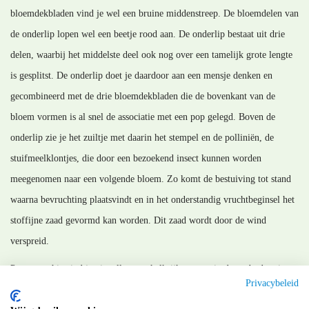
bloemdekbladen vind je wel een bruine middenstreep. De bloemdelen van
de onderlip lopen wel een beetje rood aan. De onderlip bestaat uit drie
delen, waarbij het middelste deel ook nog over een tamelijk grote lengte
is gesplitst. De onderlip doet je daardoor aan een mensje denken en
gecombineerd met de drie bloemdekbladen die de bovenkant van de
bloem vormen is al snel de associatie met een pop gelegd. Boven de
onderlip zie je het zuiltje met daarin het stempel en de polliniën, de
stuifmeelklontjes, die door een bezoekend insect kunnen worden
meegenomen naar een volgende bloem. Zo komt de bestuiving tot stand
waarna bevruchting plaatsvindt en in het onderstandig vruchtbeginsel het
stoffijne zaad gevormd kan worden. Dit zaad wordt door de wind
verspreid.
Poppenorchis vind je niet alleen op kalkrijke en matig droge bodem in
Privacybeleid
het Mergelland maar ook in de kalkrijke duingraslanden aan de kust.