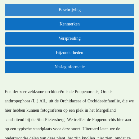
Beschrijving
Kenmerken
Verspreiding
Bijzonderheden
Naslaginformatie
Een der zeer zeldzame orchideeën is de Poppenorchis, Orchis
anthropophora (L.) All., uit de Orchidaceae of Orchideeënfamilie, die we
hier hebben kunnen fotograferen op een plek in het Mergelland
aansluitend bij de Sint Pietersberg. We treffen de Poppenorchis hier aan
op een typische standplaats voor deze soort. Uiteraard laten we de
ondergrondse delen van deze plant, het zijn knollen, niet zien, omdat ze